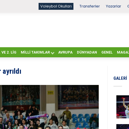
Voleybol Okulları
Transferler
Yazarlar
. VE 2. LIG
MILLI TAKIMLAR
AVRUPA
DÜNYADAN
GENEL
MAGA
 ayrıldı
GALERI