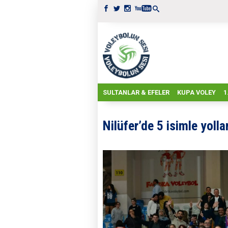
SULTANLAR & EFELER
KUPA VOLEY
1
Nilüfer’de 5 isimle yollar