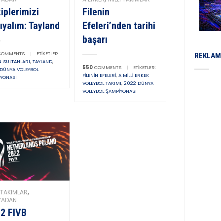
iplerimizi
Filenin
ıyalım: Tayland
Efeleri’nden tarihi
başarı
OMMENTS
|
ETIKETLER:
REKLAM
IN SULTANLARI
,
TAYLAND
,
550
COMMENTS
|
ETIKETLER:
DÜNYA VOLEYBOL
FILENIN EFELERI
,
A MILLI ERKEK
YONASI
VOLEYBOL TAKIMI
,
2022 DÜNYA
VOLEYBOL ŞAMPIYONASI
,
I TAKIMLAR
YADAN
2 FIVB