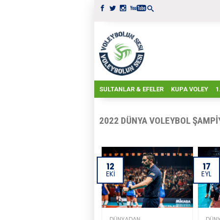
SULTANLAR & EFELER
KUPA VOLEY
1
2022 DÜNYA VOLEYBOL ŞAMPI
12
17
EKI
EYL
DÜNYADAN
DÜN