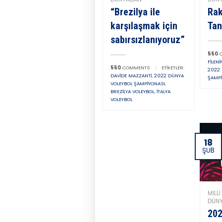
“Brezilya ile
Rak
karşılaşmak için
Tan
sabırsızlanıyoruz”
550
C
FILEN
550
COMMENTS
|
ETIKETLER:
2022 
DAVIDE MAZZANTI
,
2022 DÜNYA
ŞAMPI
VOLEYBOL ŞAMPIYONASI
,
BREZILYA VOLEYBOL
,
İTALYA
VOLEYBOL
18
ŞUB
MILL
DÜN
202