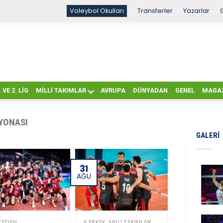
Voleybol Okulları
Transferler
Yazarlar
. VE 2. LIG
MILLI TAKIMLAR
AVRUPA
DÜNYADAN
GENEL
MAGA
YONASI
GALERI
31
AĞU
,
YADAN
A ERKEK
MILLI TAKIMLAR