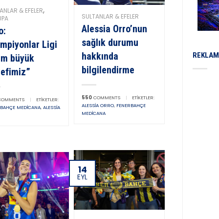
,
ANLAR & EFELER
SULTANLAR & EFELER
UPA
Alessia Orro’nun
o:
sağlık durumu
mpiyonlar Ligi
hakkında
REKLAM
im büyük
bilgilendirme
efimiz”
550
COMMENTS
|
ETIKETLER:
OMMENTS
|
ETIKETLER:
ALESSIA ORRO
,
FENERBAHÇE
RBAHÇE MEDICANA
,
ALESSIA
MEDICANA
14
EYL