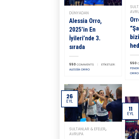
SULT
AVR
DÜNYADAN
Orr
Alessia Orro,
“Şa
2025’in En
biz
İyileri’nde 3.
hed
sırada
550
C
550
COMMENTS
|
ETIKETLER:
FENE
ALESSIA ORRO
ORRO
26
EYL
11
EYL
,
SULTANLAR & EFELER
AVRUPA