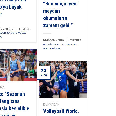
“Benim için yeni
o’ya büyük
meydan
r
okumaların
zamanı geldi”
OMMENTS
|
ETIKETLER:
IA ORRO
,
VERO VOLLEY
NO
550
COMMENTS
|
ETIKETLER:
ALESSIA ORRO
,
NUMIA VERO
VOLLEY MILANO
23
ARA
UPA
o: “Sezonun
langıcına
DÜNYADAN
asla kesinlikle
Volleyball World,
a iyi bir