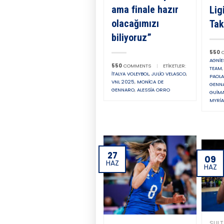
ama finale hazır
Lig
olacağımızı
Tak
biliyoruz”
550
C
AGNIE
550
COMMENTS
|
ETIKETLER:
TEAM
İTALYA VOLEYBOL
,
JULIO VELASCO
,
PAOL
VNL 2025
,
MONICA DE
GENN
GENNARO
,
ALESSIA ORRO
GUIM
MYRIA
27
09
HAZ
HAZ
SULT