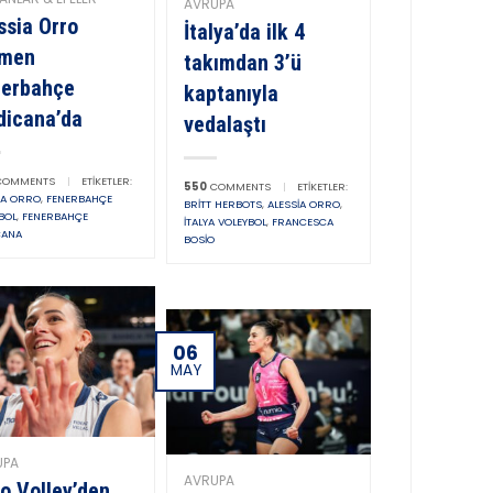
AVRUPA
ssia Orro
İtalya’da ilk 4
smen
takımdan 3’ü
nerbahçe
kaptanıyla
icana’da
vedalaştı
OMMENTS
|
ETIKETLER:
550
COMMENTS
|
ETIKETLER:
IA ORRO
,
FENERBAHÇE
BRITT HERBOTS
,
ALESSIA ORRO
,
BOL
,
FENERBAHÇE
İTALYA VOLEYBOL
,
FRANCESCA
CANA
BOSIO
06
MAY
UPA
AVRUPA
o Volley’den