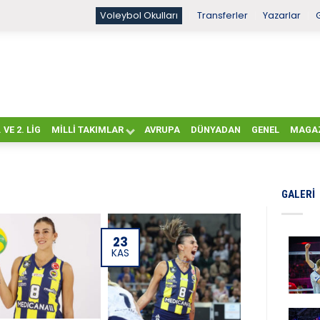
Voleybol Okulları
Transferler
Yazarlar
. VE 2. LIG
MILLI TAKIMLAR
AVRUPA
DÜNYADAN
GENEL
MAGA
GALERI
23
KAS