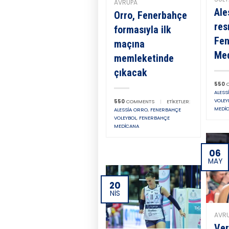
AVRUPA
Ale
Orro, Fenerbahçe
re
formasıyla ilk
Fe
maçına
Med
memleketinde
çıkacak
550
C
ALESS
VOLEY
550
COMMENTS
|
ETIKETLER:
MEDI
ALESSIA ORRO
,
FENERBAHÇE
VOLEYBOL
,
FENERBAHÇE
MEDICANA
06
MAY
20
NIS
AVR
Ver