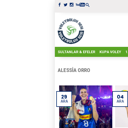
SULTANLAR & EFELER
KUPA VOLEY
1
ALESSIA ORRO
29
04
ARA
ARA