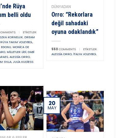
i’nde Rüya
DÜNYADAN
Orro: “Rekorlara
ım belli oldu
değil sahadaki
oyuna odaklandık”
OMMENTS
|
ETIKETLER:
SZKA KORNELUK
,
DREAM
,
RÜYA TAKIM VOLEYBOL
,
A EGONU
,
MONICA DE
550
COMMENTS
|
ETIKETLER:
ARO
,
MILLETLER LIGI
,
GABI
ALESSIA ORRO
,
İTALYA VOLEYBOL
ARAES
,
ALESSIA ORRO
,
M SYLLA
,
JULIA KUDIESS
20
MAY
ANLAR & EFELER