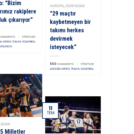
o: “Bizim
,
AVRUPA
DÜNYADAN
rımız rakiplere
“29 maçtır
luk çıkarıyor”
kaybetmeyen bir
takımı herkes
OMMENTS
|
ETIKETLER:
devirmek
IA ORRO
,
İTALYA VOLEYBOL
,
isteyecek”
 VELASCO
550
COMMENTS
|
ETIKETLER:
ALESSIA ORRO
,
İTALYA VOLEYBOL
11
TEM
YADAN
5 Milletler