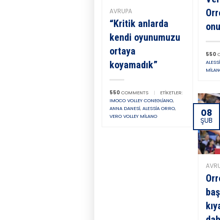
Orr
AVRUPA
“Kritik anlarda
onu
kendi oyunumuzu
ortaya
550
C
ALESS
koyamadık”
MILA
550
COMMENTS
|
ETIKETLER:
IMOCO VOLLEY CONEGLIANO
,
ANNA DANESI
,
ALESSIA ORRO
,
08
VERO VOLLEY MILANO
ŞUB
AVR
Orr
baş
kıy
dah