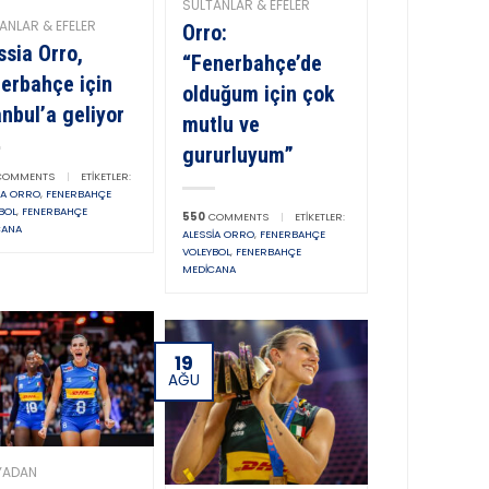
SULTANLAR & EFELER
ANLAR & EFELER
Orro:
ssia Orro,
“Fenerbahçe’de
erbahçe için
olduğum için çok
anbul’a geliyor
mutlu ve
gururluyum”
OMMENTS
|
ETIKETLER:
IA ORRO
,
FENERBAHÇE
BOL
,
FENERBAHÇE
550
COMMENTS
|
ETIKETLER:
CANA
ALESSIA ORRO
,
FENERBAHÇE
VOLEYBOL
,
FENERBAHÇE
MEDICANA
19
AĞU
YADAN