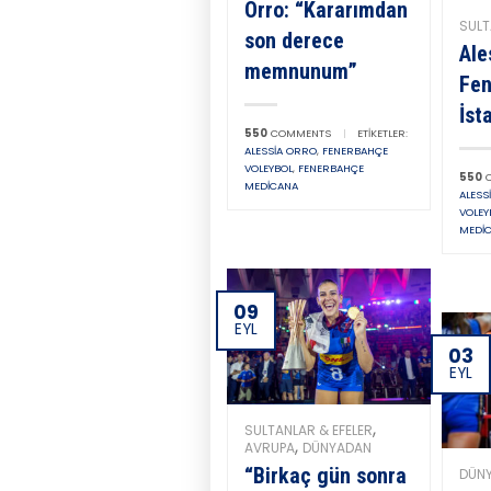
Orro: “Kararımdan
SULT
son derece
Ale
memnunum”
Fen
İst
550
COMMENTS
|
ETIKETLER:
ALESSIA ORRO
,
FENERBAHÇE
VOLEYBOL
,
FENERBAHÇE
550
C
MEDICANA
ALESS
VOLEY
MEDI
09
EYL
03
EYL
,
SULTANLAR & EFELER
,
AVRUPA
DÜNYADAN
“Birkaç gün sonra
DÜN