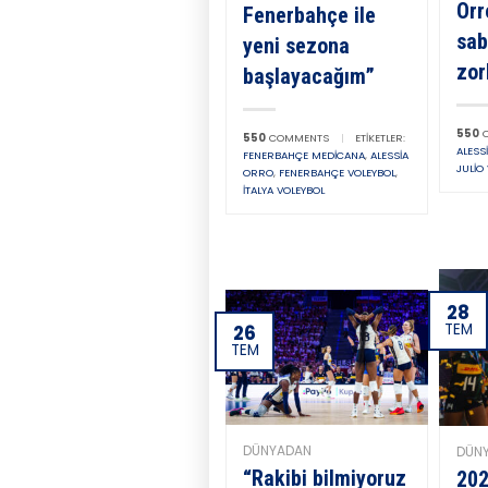
Orr
Fenerbahçe ile
sab
yeni sezona
zor
başlayacağım”
550
C
550
COMMENTS
|
ETIKETLER:
ALESS
FENERBAHÇE MEDICANA
,
ALESSIA
JULIO
ORRO
,
FENERBAHÇE VOLEYBOL
,
İTALYA VOLEYBOL
28
TEM
26
TEM
DÜNYADAN
DÜN
“Rakibi bilmiyoruz
202