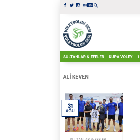
SULTANLAR & EFELER
KUPA VOLEY
1
ALI KEVEN
31
AĞU
SULTANLAR & EFELER