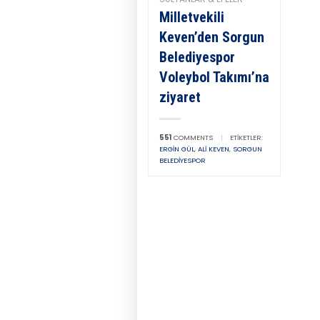
Milletvekili
Keven’den Sorgun
Belediyespor
Voleybol Takımı’na
ziyaret
551
COMMENTS
|
ETIKETLER:
ERGIN GÜL
,
ALI KEVEN
,
SORGUN
BELEDIYESPOR