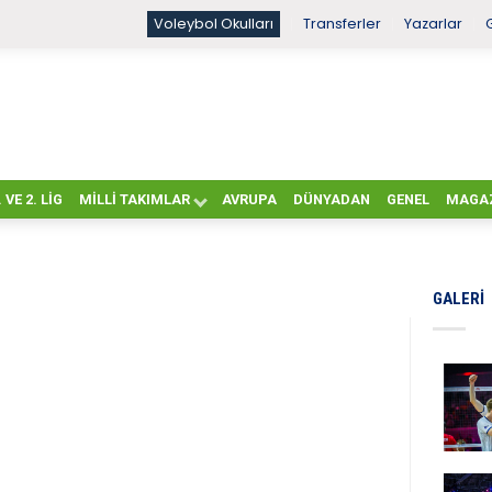
Voleybol Okulları
Transferler
Yazarlar
. VE 2. LIG
MILLI TAKIMLAR
AVRUPA
DÜNYADAN
GENEL
MAGA
GALERI