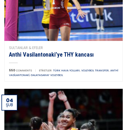
SULTANLAR & EFELER
Anthi Vasilantonaki’ye THY kancası
550
COMMENTS
|
ETIKETLER:
TÜRK HAVA YOLLARI
,
VOLEYBOL TRANSFER
,
ANTHI
VASILANTONAKI
,
GALATASARAY VOLEYBOL
04
ŞUB