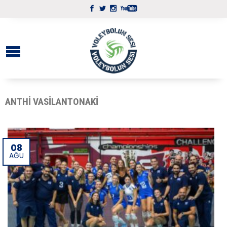
ANTHI VASILANTONAKI
08
AĞU