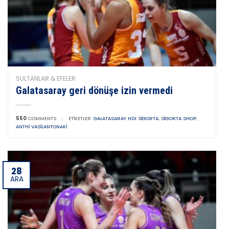
SULTANLAR & EFELER
Galatasaray geri dönüşe izin vermedi
550
COMMENTS
|
ETIKETLER:
GALATASARAY HDI SIGORTA
,
SIGORTA SHOP
,
ANTHI VASILANTONAKI
28
ARA