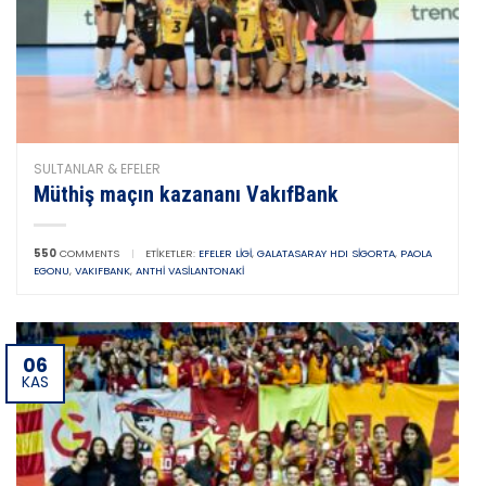
SULTANLAR & EFELER
Müthiş maçın kazananı VakıfBank
550
COMMENTS
|
ETIKETLER:
EFELER LIGI
,
GALATASARAY HDI SIGORTA
,
PAOLA
EGONU
,
VAKIFBANK
,
ANTHI VASILANTONAKI
06
KAS