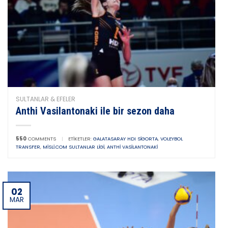
SULTANLAR & EFELER
Anthi Vasilantonaki ile bir sezon daha
550
COMMENTS
|
ETIKETLER:
GALATASARAY HDI SIGORTA
,
VOLEYBOL
TRANSFER
,
MISLI.COM SULTANLAR LIGI
,
ANTHI VASILANTONAKI
02
MAR