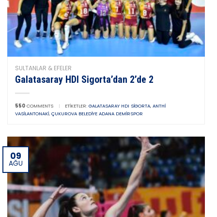
SULTANLAR & EFELER
Galatasaray HDI Sigorta’dan 2’de 2
550
COMMENTS
|
ETIKETLER:
GALATASARAY HDI SIGORTA
,
ANTHI
VASILANTONAKI
,
ÇUKUROVA BELEDIYE ADANA DEMIRSPOR
09
AĞU