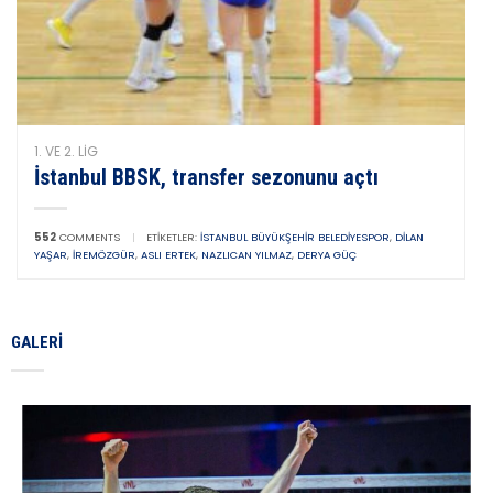
1. VE 2. LIG
İstanbul BBSK, transfer sezonunu açtı
552
COMMENTS
|
ETIKETLER:
İSTANBUL BÜYÜKŞEHIR BELEDIYESPOR
,
DILAN
YAŞAR
,
İREMÖZGÜR
,
ASLI ERTEK
,
NAZLICAN YILMAZ
,
DERYA GÜÇ
GALERI