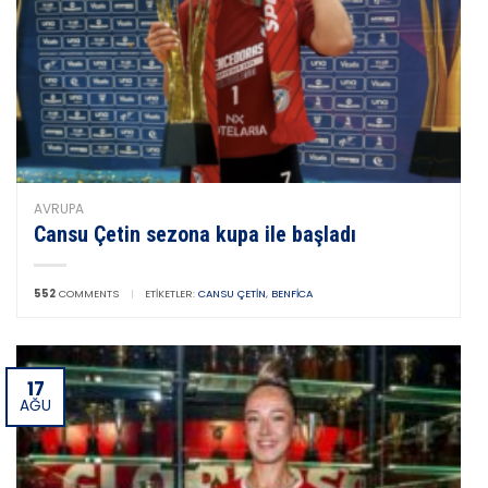
AVRUPA
Cansu Çetin sezona kupa ile başladı
552
COMMENTS
|
ETIKETLER:
CANSU ÇETIN
,
BENFICA
17
AĞU