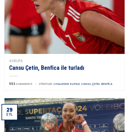
AVRUPA
Cansu Çetin, Benfica ile turladı
552
COMMENTS
|
ETIKETLER:
CHALLENGE KUPASI
,
CANSU ÇETIN
,
BENFICA
29
EYL