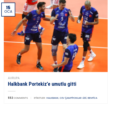
15
OCA
AVRUPA
Halkbank Portekiz’e umutlu gitti
552
COMMENTS
|
ETIKETLER:
HALKBANK
,
CEV ŞAMPIYONLAR LIGI
,
BENFICA