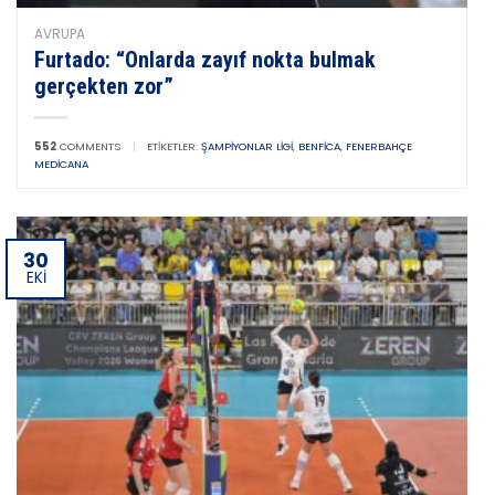
AVRUPA
Furtado: “Onlarda zayıf nokta bulmak
gerçekten zor”
552
COMMENTS
|
ETIKETLER:
ŞAMPIYONLAR LIGI
,
BENFICA
,
FENERBAHÇE
MEDICANA
30
EKI