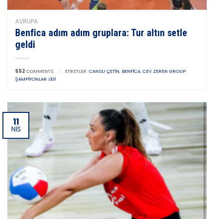
AVRUPA
Benfica adım adım gruplara: Tur altın setle
geldi
552
COMMENTS
|
ETIKETLER:
CANSU ÇETIN
,
BENFICA
,
CEV ZEREN GROUP
ŞAMPIYONLAR LIGI
11
NIS