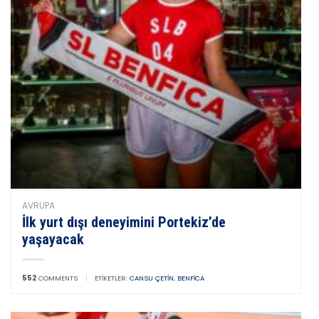
AVRUPA
İlk yurt dışı deneyimini Portekiz’de
yaşayacak
552
COMMENTS
|
ETIKETLER:
CANSU ÇETIN
,
BENFICA