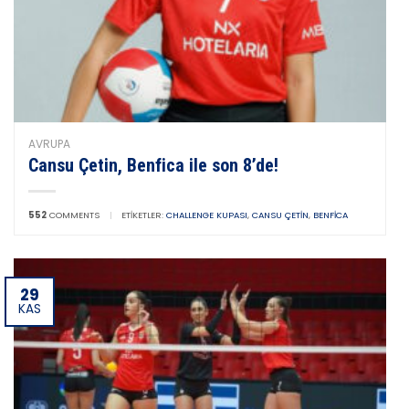
AVRUPA
Cansu Çetin, Benfica ile son 8’de!
552
COMMENTS
|
ETIKETLER:
CHALLENGE KUPASI
,
CANSU ÇETIN
,
BENFICA
29
KAS