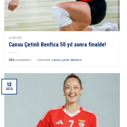
AVRUPA
Cansu Çetinli Benfica 50 yıl sonra finalde!
552
COMMENTS
|
ETIKETLER:
CANSU ÇETIN
,
BENFICA
12
ARA