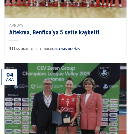
AVRUPA
Altekma, Benfica’ya 5 sette kaybetti
552
COMMENTS
|
ETIKETLER:
ALTEKMA
,
BENFICA
04
ARA