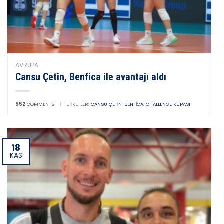
AVRUPA
Cansu Çetin, Benfica ile avantajı aldı
552
COMMENTS
|
ETIKETLER:
CANSU ÇETIN
,
BENFICA
,
CHALLENGE KUPASI
18
KAS