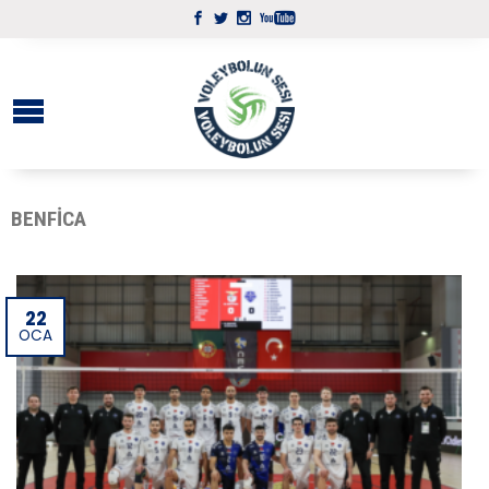
BENFICA
22
OCA