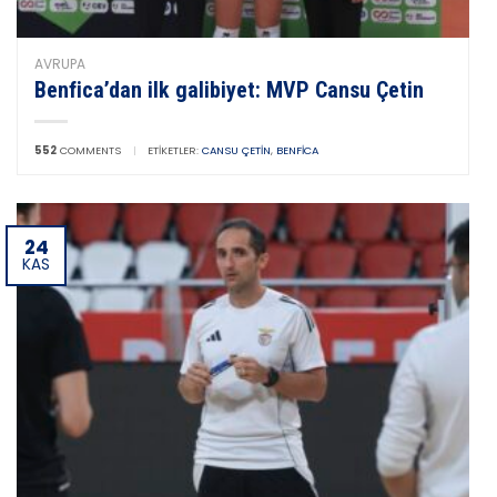
AVRUPA
Benfica’dan ilk galibiyet: MVP Cansu Çetin
552
COMMENTS
|
ETIKETLER:
CANSU ÇETIN
,
BENFICA
24
KAS