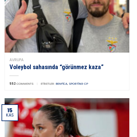
AVRUPA
Voleybol sahasında “görünmez kaza”
552
COMMENTS
|
ETIKETLER:
BENFICA
,
SPORTING CP
15
KAS