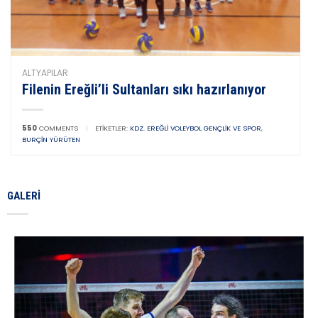
ALTYAPILAR
Filenin Ereğli’li Sultanları sıkı hazırlanıyor
550
COMMENTS
|
ETIKETLER:
KDZ. EREĞLI VOLEYBOL GENÇLIK VE SPOR
,
BURÇIN YÜRÜTEN
GALERI