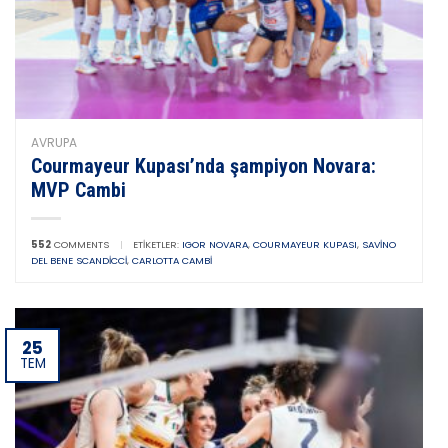
AVRUPA
Courmayeur Kupası’nda şampiyon Novara:
MVP Cambi
552
COMMENTS
|
ETIKETLER:
IGOR NOVARA
,
COURMAYEUR KUPASI
,
SAVINO
DEL BENE SCANDICCI
,
CARLOTTA CAMBI
25
TEM