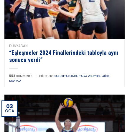
DÜNYADAN
“Eşleşmeler 2024 Finallerindeki tabloyla aynı
sonucu verdi”
552
COMMENTS
|
ETIKETLER:
CARLOTTA CAMBI
,
İTALYA VOLEYBOL
,
ALICE
DEGRADI
03
OCA