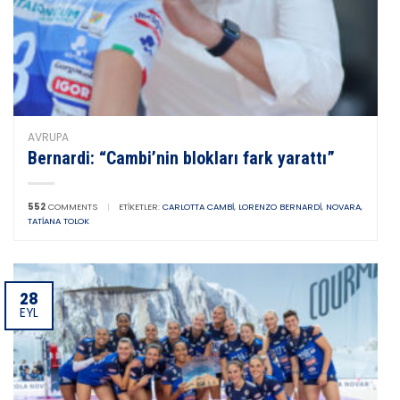
AVRUPA
Bernardi: “Cambi’nin blokları fark yarattı”
552
COMMENTS
|
ETIKETLER:
CARLOTTA CAMBI
,
LORENZO BERNARDI
,
NOVARA
,
TATIANA TOLOK
28
EYL