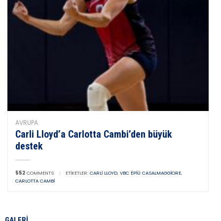
AVRUPA
Carli Lloyd’a Carlotta Cambi’den büyük
destek
552
COMMENTS
|
ETIKETLER:
CARLI LLOYD
,
VBC ÈPIÙ CASALMAGGIORE
,
CARLOTTA CAMBI
GALERI