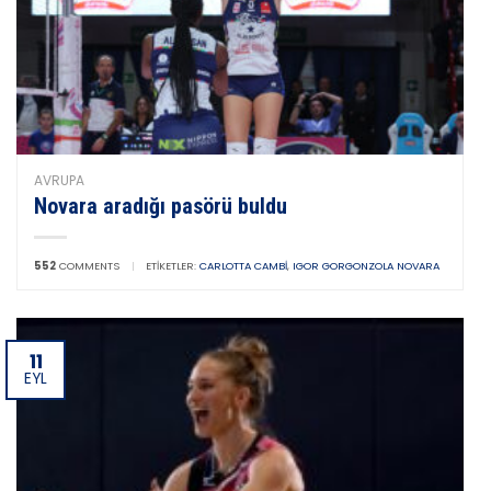
AVRUPA
Novara aradığı pasörü buldu
552
COMMENTS
|
ETIKETLER:
CARLOTTA CAMBI
,
IGOR GORGONZOLA NOVARA
11
EYL