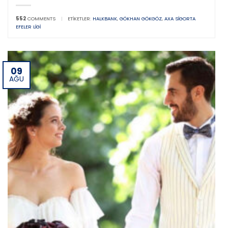
552
COMMENTS
|
ETIKETLER:
HALKBANK
,
GÖKHAN GÖKGÖZ
,
AXA SIGORTA
EFELER LIGI
09
AĞU