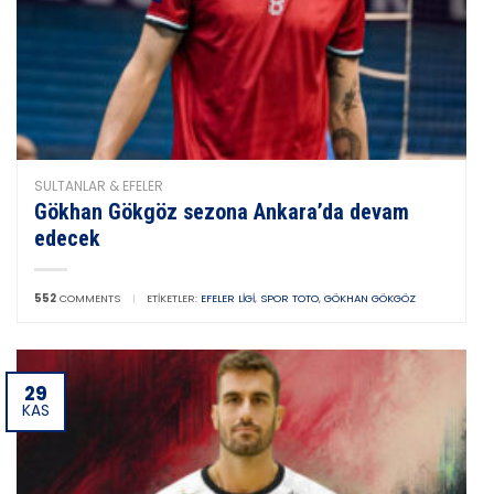
SULTANLAR & EFELER
Gökhan Gökgöz sezona Ankara’da devam
edecek
552
COMMENTS
|
ETIKETLER:
EFELER LIGI
,
SPOR TOTO
,
GÖKHAN GÖKGÖZ
29
KAS