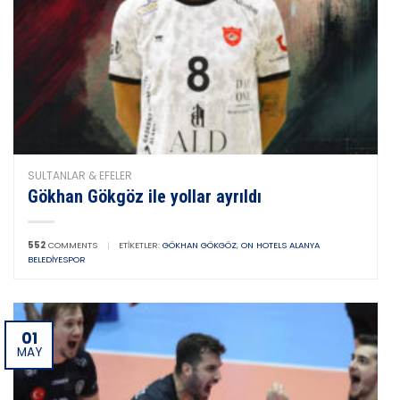
SULTANLAR & EFELER
Gökhan Gökgöz ile yollar ayrıldı
552
COMMENTS
|
ETIKETLER:
GÖKHAN GÖKGÖZ
,
ON HOTELS ALANYA
BELEDIYESPOR
01
MAY