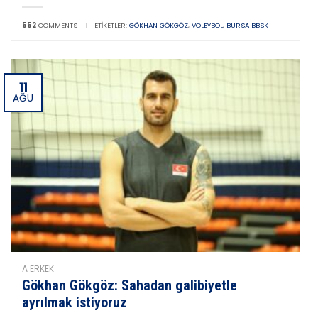
552
COMMENTS
|
ETIKETLER:
GÖKHAN GÖKGÖZ
,
VOLEYBOL
,
BURSA BBSK
11
AĞU
A ERKEK
Gökhan Gökgöz: Sahadan galibiyetle
ayrılmak istiyoruz