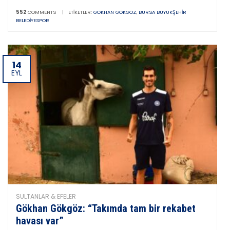
552
COMMENTS
|
ETIKETLER:
GÖKHAN GÖKGÖZ
,
BURSA BÜYÜKŞEHIR
BELEDIYESPOR
14
EYL
SULTANLAR & EFELER
Gökhan Gökgöz: “Takımda tam bir rekabet
havası var”