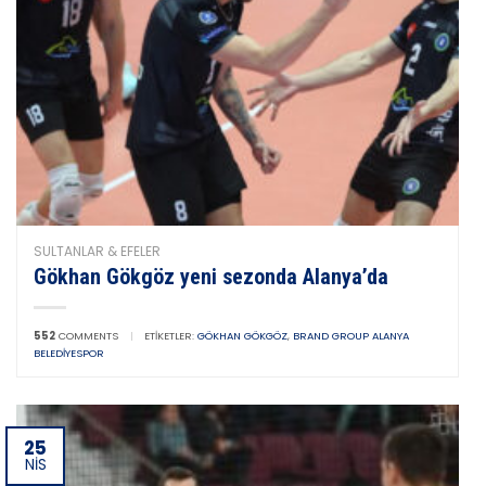
SULTANLAR & EFELER
Gökhan Gökgöz yeni sezonda Alanya’da
552
COMMENTS
|
ETIKETLER:
GÖKHAN GÖKGÖZ
,
BRAND GROUP ALANYA
BELEDIYESPOR
25
NIS