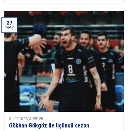
27
MAY
SULTANLAR & EFELER
Gökhan Gökgöz ile üçüncü sezon