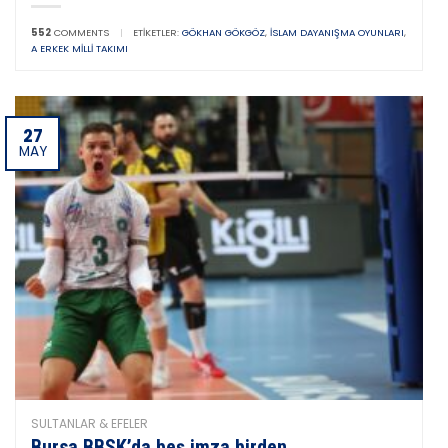
552
COMMENTS
|
ETIKETLER:
GÖKHAN GÖKGÖZ
,
İSLAM DAYANIŞMA OYUNLARI
,
A ERKEK MILLI TAKIMI
27
MAY
SULTANLAR & EFELER
Bursa BBSK’da beş imza birden