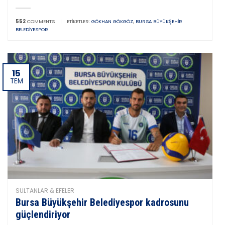
552
COMMENTS
|
ETIKETLER:
GÖKHAN GÖKGÖZ
,
BURSA BÜYÜKŞEHIR
BELEDIYESPOR
15
TEM
SULTANLAR & EFELER
Bursa Büyükşehir Belediyespor kadrosunu
güçlendiriyor