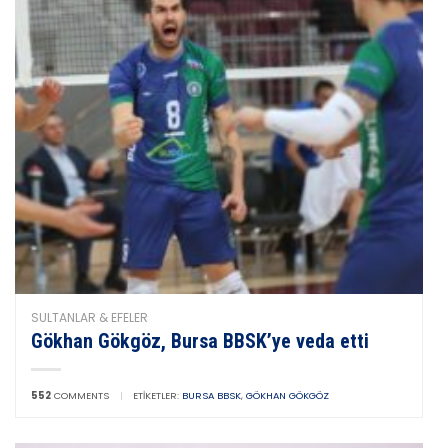
SULTANLAR & EFELER
Gökhan Gökgöz, Bursa BBSK’ye veda etti
552
COMMENTS
|
ETIKETLER:
BURSA BBSK
,
GÖKHAN GÖKGÖZ