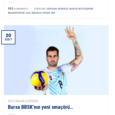
552
COMMENTS
|
ETIKETLER:
GÖKHAN GÖKGÖZ
,
BURSA BÜYÜKŞEHIR
BELEDIYESPOR
,
AXA SIGORTA EFELER LIGI
20
MAY
SULTANLAR & EFELER
Bursa BBSK’nın yeni smaçörü…