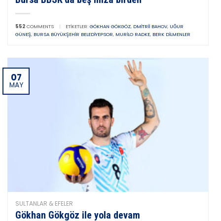
552
COMMENTS
|
ETIKETLER:
GÖKHAN GÖKGÖZ
,
DMITRII BAHOV
,
UĞUR
GÜNEŞ
,
BURSA BÜYÜKŞEHIR BELEDIYEPSOR
,
MURILO RADKE
,
BERK DILMENLER
07
MAY
SULTANLAR & EFELER
Gökhan Gökgöz ile yola devam