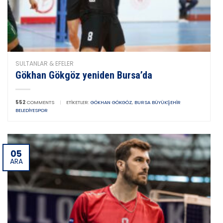
SULTANLAR & EFELER
Gökhan Gökgöz yeniden Bursa’da
552
COMMENTS
|
ETIKETLER:
GÖKHAN GÖKGÖZ
,
BURSA BÜYÜKŞEHIR
BELEDIYESPOR
05
ARA