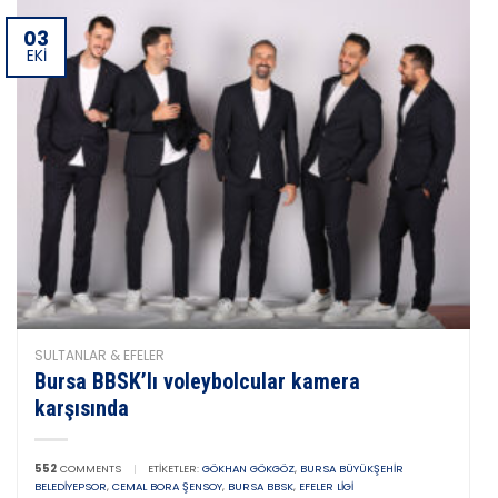
03
EKI
SULTANLAR & EFELER
Bursa BBSK’lı voleybolcular kamera
karşısında
552
COMMENTS
|
ETIKETLER:
GÖKHAN GÖKGÖZ
,
BURSA BÜYÜKŞEHIR
BELEDIYEPSOR
,
CEMAL BORA ŞENSOY
,
BURSA BBSK
,
EFELER LIGI