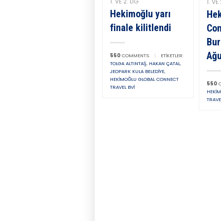
1. VE 2. LIG
1. VE 
Hekimoğlu yarı
Hek
finale kilitlendi
Con
Bur
Ağu
550
COMMENTS
|
ETIKETLER:
TOLGA ALTINTAŞ
,
HAKAN ÇATAL
,
JEOPARK KULA BELEDIYE
,
HEKIMOĞLU GLOBAL CONNECT
550
C
TRAVEL BVİ
HEKIM
TRAVE