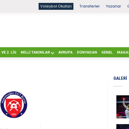
Voleybol Okulları
Transferler
Yazarlar
. VE 2. LIG
MILLI TAKIMLAR
AVRUPA
DÜNYADAN
GENEL
MAGA
GALERI