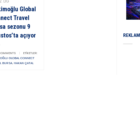
2. LIG
imoğlu Global
nect Travel
sa sezonu 9
stos’ta açıyor
REKLAM
OMMENTS
|
ETIKETLER:
OĞLU GLOBAL CONNECT
L BURSA
,
HAKAN ÇATAL