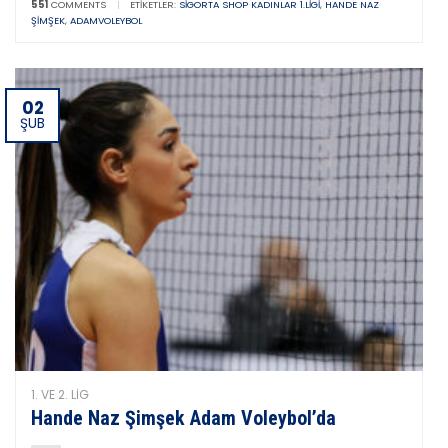
551
COMMENTS
|
ETIKETLER:
SIGORTA SHOP KADINLAR 1.LIGI
,
HANDE NAZ
ŞIMŞEK
,
ADAMVOLEYBOL
02
ŞUB
1. VE 2. LIG
Hande Naz Şimşek Adam Voleybol’da