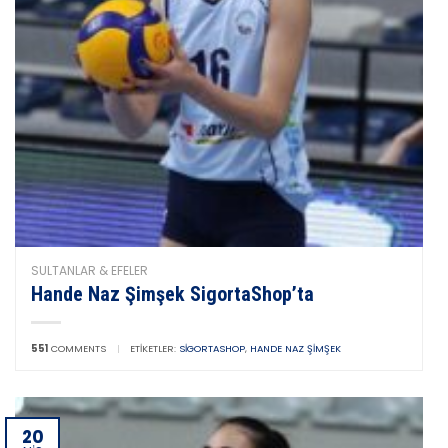
SULTANLAR & EFELER
Hande Naz Şimşek SigortaShop’ta
551
COMMENTS
|
ETIKETLER:
SIGORTASHOP
,
HANDE NAZ ŞIMŞEK
20