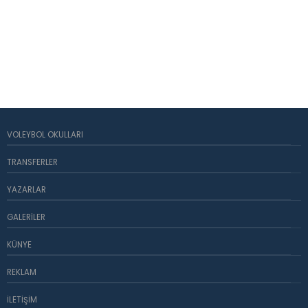
VOLEYBOL OKULLARI
TRANSFERLER
YAZARLAR
GALERILER
KÜNYE
REKLAM
İLETIŞIM