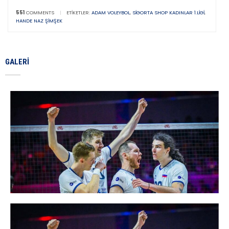
551
COMMENTS
|
ETIKETLER:
ADAM VOLEYBOL
,
SIGORTA SHOP KADINLAR 1.LIGI
,
HANDE NAZ ŞIMŞEK
GALERI