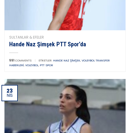
SULTANLAR & EFELER
Hande Naz Şimşek PTT Spor’da
551
COMMENTS
|
ETIKETLER:
HANDE NAZ ŞIMŞEK
,
VOLEYBOL TRANSFER
HABERLERI
,
VOLEYBOL
,
PTT SPOR
23
NIS