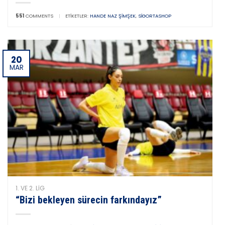
551
COMMENTS
|
ETIKETLER:
HANDE NAZ ŞIMŞEK
,
SIGORTASHOP
20
MAR
1. VE 2. LIG
“Bizi bekleyen sürecin farkındayız”