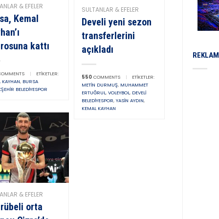
ANLAR & EFELER
SULTANLAR & EFELER
sa, Kemal
Develi yeni sezon
han’ı
transferlerini
rosuna kattı
açıkladı
REKLAM
OMMENTS
|
ETIKETLER:
550
COMMENTS
|
ETIKETLER:
L KAYHAN
,
BURSA
METIN DURMUŞ
,
MUHAMMET
ŞEHIR BELEDIYESPOR
ERTUĞRUL
,
VOLEYBOL
,
DEVELI
BELEDIYESPOR
,
YASIN AYDIN
,
KEMAL KAYHAN
ANLAR & EFELER
rübeli orta