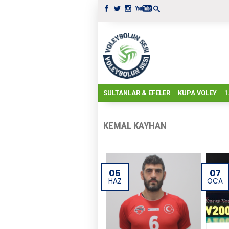
SULTANLAR & EFELER
KUPA VOLEY
1
KEMAL KAYHAN
05
07
HAZ
OCA