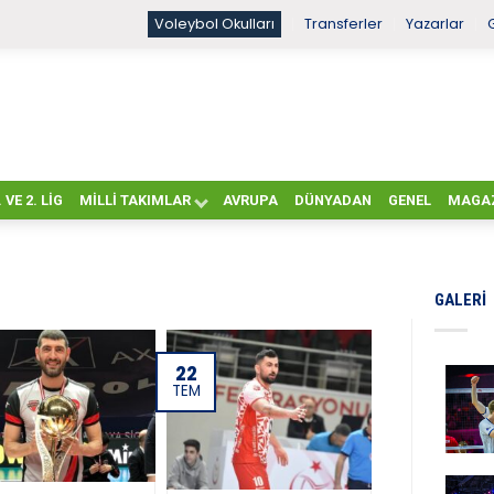
Voleybol Okulları
Transferler
Yazarlar
. VE 2. LIG
MILLI TAKIMLAR
AVRUPA
DÜNYADAN
GENEL
MAGA
GALERI
22
TEM