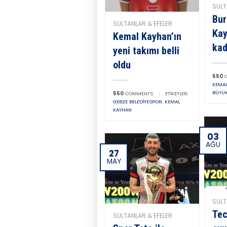
SULT
Bur
SULTANLAR & EFELER
Kay
Kemal Kayhan’ın
kad
yeni takımı belli
oldu
550
C
KEMA
BÜYÜK
550
COMMENTS
|
ETIKETLER:
GEBZE BELEDIYESPOR
,
KEMAL
KAYHAN
03
AĞU
27
MAY
SULT
Tec
SULTANLAR & EFELER