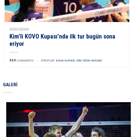
DÜNYADAN
Kim’li KOVO Kupası’nda ilk tur bugün sona
eriyor
550
COMMENTS
|
ETIKETLER:
KOVA KUPASI
,
KIM YEON-KOUNG
GALERI