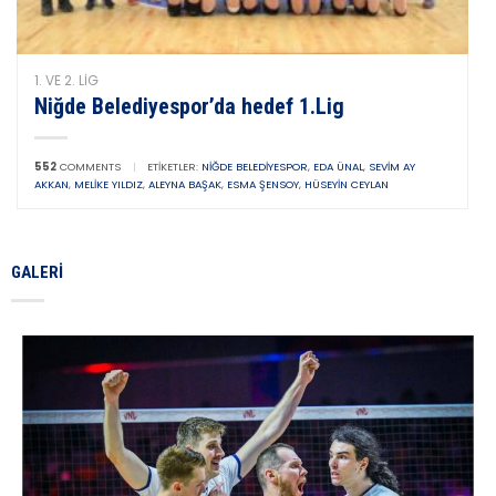
1. VE 2. LIG
Niğde Belediyespor’da hedef 1.Lig
552
COMMENTS
|
ETIKETLER:
NIĞDE BELEDIYESPOR
,
EDA ÜNAL
,
SEVIM AY
AKKAN
,
MELIKE YILDIZ
,
ALEYNA BAŞAK
,
ESMA ŞENSOY
,
HÜSEYIN CEYLAN
GALERI