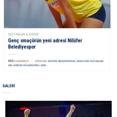
SULTANLAR & EFELER
Genç smaçörün yeni adresi Nilüfer
Belediyespor
550
COMMENTS
|
ETIKETLER:
NILÜFER BELEDIYESPOR
,
MISLI.COM SULTANLAR
LIGI
,
AYBÜKE GÜLDENOĞLU
,
MISL
GALERI