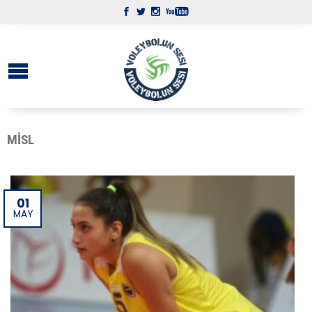
MISL
01
MAY