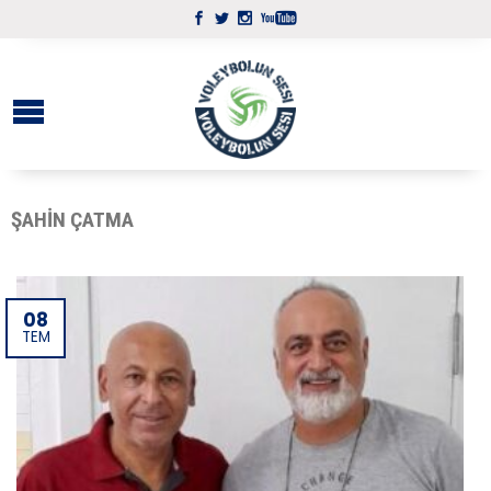
ŞAHIN ÇATMA
08
TEM