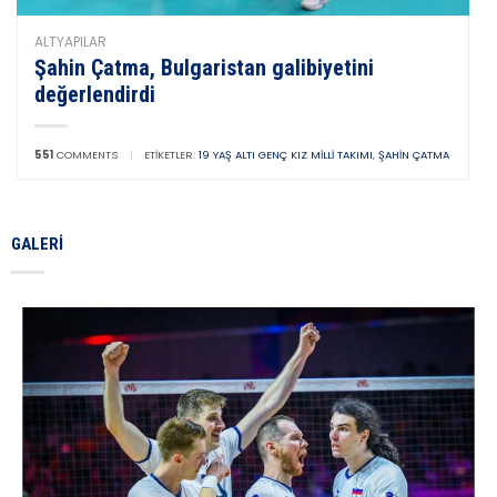
ALTYAPILAR
Şahin Çatma, Bulgaristan galibiyetini
değerlendirdi
551
COMMENTS
|
ETIKETLER:
19 YAŞ ALTI GENÇ KIZ MILLI TAKIMI
,
ŞAHIN ÇATMA
GALERI