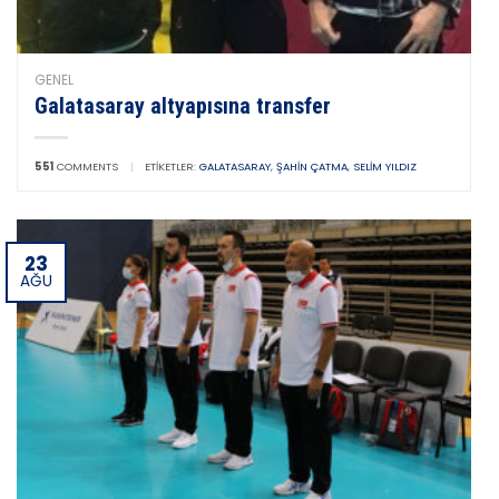
GENEL
Galatasaray altyapısına transfer
551
COMMENTS
|
ETIKETLER:
GALATASARAY
,
ŞAHIN ÇATMA
,
SELIM YILDIZ
23
AĞU