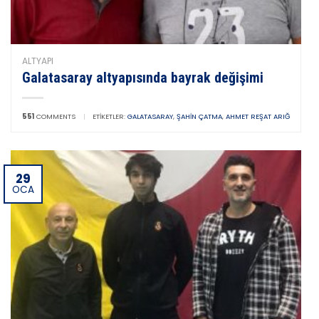
ALTYAPI
Galatasaray altyapısında bayrak değişimi
551
COMMENTS
|
ETIKETLER:
GALATASARAY
,
ŞAHIN ÇATMA
,
AHMET REŞAT ARIĞ
29
OCA