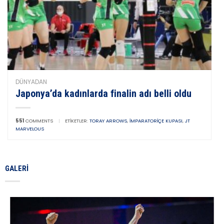
DÜNYADAN
Japonya’da kadınlarda finalin adı belli oldu
551
COMMENTS
|
ETIKETLER:
TORAY ARROWS
,
İMPARATORIÇE KUPASI
,
JT
MARVELOUS
GALERI