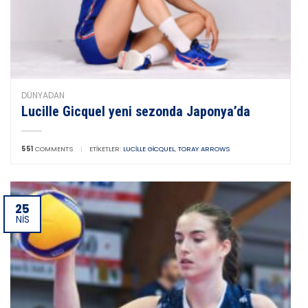
DÜNYADAN
Lucille Gicquel yeni sezonda Japonya’da
551
COMMENTS
|
ETIKETLER:
LUCILLE GICQUEL
,
TORAY ARROWS
25
NIS