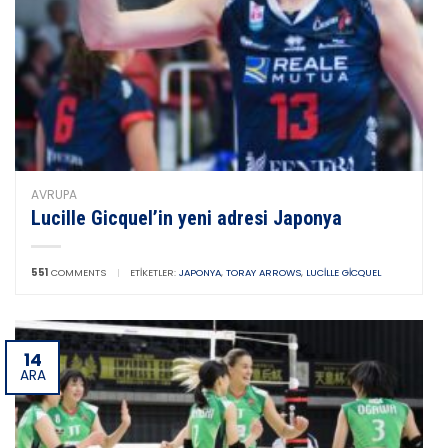
AVRUPA
Lucille Gicquel’in yeni adresi Japonya
551
COMMENTS
|
ETIKETLER:
JAPONYA
,
TORAY ARROWS
,
LUCILLE GICQUEL
14
ARA