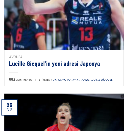
AVRUPA
Lucille Gicquel’in yeni adresi Japonya
552
COMMENTS
|
ETIKETLER:
JAPONYA
,
TORAY ARROWS
,
LUCILLE GICQUEL
26
NIS