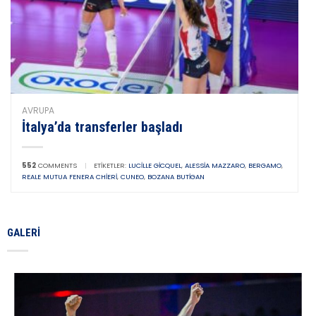
AVRUPA
İtalya’da transferler başladı
552
COMMENTS
|
ETIKETLER:
LUCILLE GICQUEL
,
ALESSIA MAZZARO
,
BERGAMO
,
REALE MUTUA FENERA CHIERI
,
CUNEO
,
BOZANA BUTIGAN
GALERI