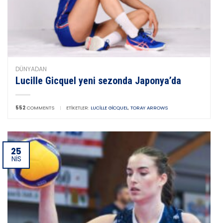
DÜNYADAN
Lucille Gicquel yeni sezonda Japonya’da
552
COMMENTS
|
ETIKETLER:
LUCILLE GICQUEL
,
TORAY ARROWS
25
NIS