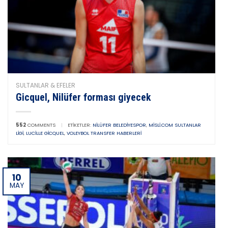
SULTANLAR & EFELER
Gicquel, Nilüfer forması giyecek
552
COMMENTS
|
ETIKETLER:
NILÜFER BELEDIYESPOR
,
MISLI.COM SULTANLAR
LIGI
,
LUCILLE GICQUEL
,
VOLEYBOL TRANSFER HABERLERI
10
MAY