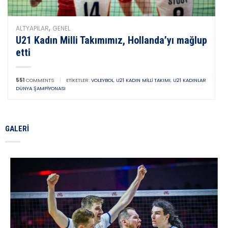
,
ALTYAPILAR
GENEL
U21 Kadın Milli Takımımız, Hollanda’yı mağlup
etti
551
COMMENTS
|
ETIKETLER:
VOLEYBOL
,
U21 KADIN MILLI TAKIMI
,
U21 KADINLAR
DÜNYA ŞAMPIYONASI
GALERI