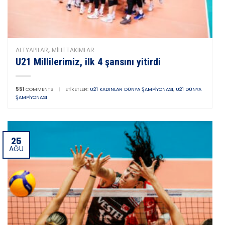
,
ALTYAPILAR
MILLI TAKIMLAR
U21 Millilerimiz, ilk 4 şansını yitirdi
551
COMMENTS
|
ETIKETLER:
U21 KADINLAR DÜNYA ŞAMPIYONASI
,
U21 DÜNYA
ŞAMPIYONASI
25
AĞU