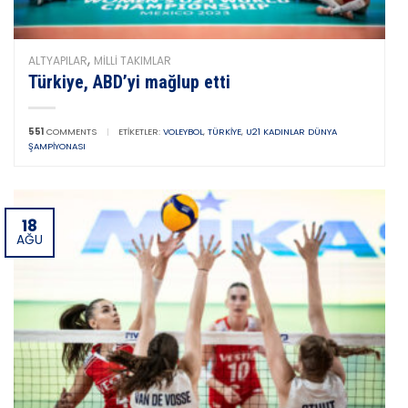
,
ALTYAPILAR
MILLI TAKIMLAR
Türkiye, ABD’yi mağlup etti
551
COMMENTS
|
ETIKETLER:
VOLEYBOL
,
TÜRKIYE
,
U21 KADINLAR DÜNYA
ŞAMPIYONASI
18
AĞU