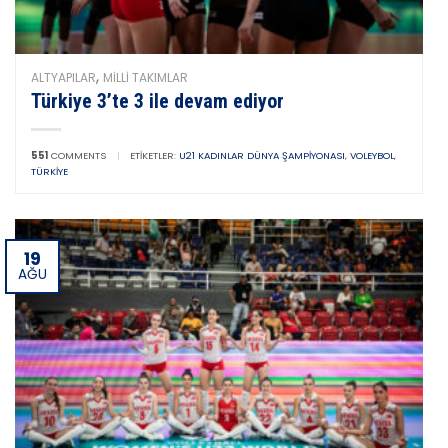
,
ALTYAPILAR
MILLI TAKIMLAR
Türkiye 3’te 3 ile devam ediyor
551
COMMENTS
|
ETIKETLER:
U21 KADINLAR DÜNYA ŞAMPIYONASI
,
VOLEYBOL
,
TÜRKIYE
19
AĞU