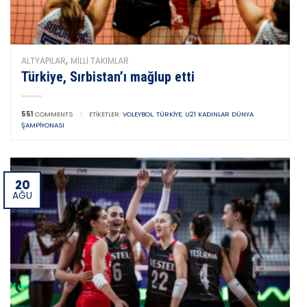
,
ALTYAPILAR
MILLI TAKIMLAR
Türkiye, Sırbistan’ı mağlup etti
551
COMMENTS
|
ETIKETLER:
VOLEYBOL
,
TÜRKIYE
,
U21 KADINLAR DÜNYA
ŞAMPIYONASI
20
AĞU