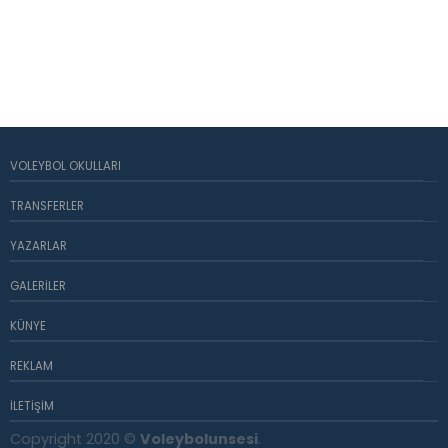
VOLEYBOL OKULLARI
TRANSFERLER
YAZARLAR
GALERILER
KÜNYE
REKLAM
İLETIŞIM
Copyright 2020 ©
Voleybolunsesi
.