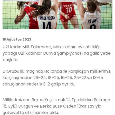
18 Ağustos 2023
U21 Kadın Milli Takımımız, Meksika’nın ev sahipliği
yaptığı U21 Kadınlar Dünya Şampiyonası’na galibiyetle
başladı.
D Grubu ilk maçında Hollanda ile karşılaşan millilerimiz,
karşılaşmadan
26
–
24,
18
–
25,
16
–
25,
25
–
22 ve
13
–
15
sonuçlanan setlerle 3-2 galip ayrıldı.
Millilerimizden Beren Yeşilırmak 21, Ege Melisa Bükmen
18, Eylül Durgun ve Berka Buse Özden 10’ar sayıyla
galibiyette etkili isimler oldu.