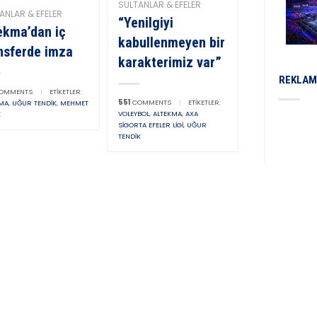
SULTANLAR & EFELER
ANLAR & EFELER
“Yenilgiyi
ekma’dan iç
kabullenmeyen bir
nsferde imza
karakterimiz var”
REKLAM
OMMENTS
|
ETIKETLER:
551
COMMENTS
|
ETIKETLER:
KMA
,
UĞUR TENDIK
,
MEHMET
VOLEYBOL
,
ALTEKMA
,
AXA
K
SIGORTA EFELER LIGI
,
UĞUR
TENDIK