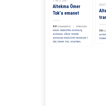
1. VE 2. LIG
SULT
Altekma Ömer
Alt
Tok’a emanet
tra
551
COMMENTS
|
ETIKETLER:
MELIH SEBASTIEN DURMUŞ
,
551
C
ALTEKMA
,
UĞUR TENDIK
,
ALTE
ALPASLAN ENDÜSTRI ERKEKLER 1.
ÖZBE
LIGI
,
ÖMER TOK
,
VOLEYBOL