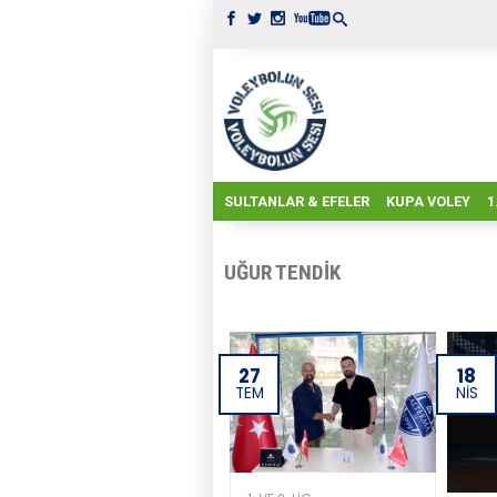
SULTANLAR & EFELER
KUPA VOLEY
1
UĞUR TENDIK
27
18
TEM
NIS