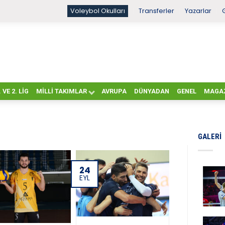
Voleybol Okulları
Transferler
Yazarlar
. VE 2. LIG
MILLI TAKIMLAR
AVRUPA
DÜNYADAN
GENEL
MAGA
GALERI
24
EYL