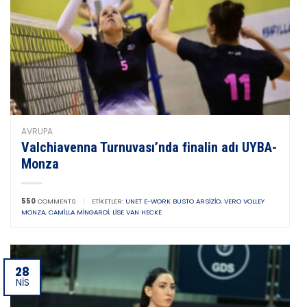
AVRUPA
Valchiavenna Turnuvası’nda finalin adı UYBA-
Monza
550
COMMENTS
|
ETIKETLER:
UNET E-WORK BUSTO ARSIZIO
,
VERO VOLLEY
MONZA
,
CAMILLA MINGARDI
,
LISE VAN HECKE
28
NIS