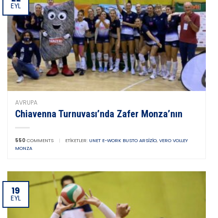
EYL
AVRUPA
Chiavenna Turnuvası’nda Zafer Monza’nın
550
COMMENTS
|
ETIKETLER:
UNET E-WORK BUSTO ARSIZIO
,
VERO VOLLEY
MONZA
19
EYL