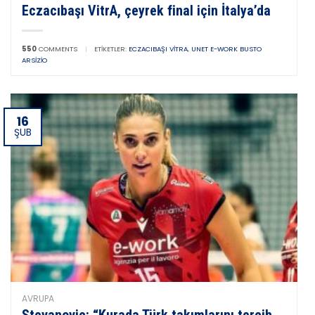
Eczacıbaşı VitrA, çeyrek final için İtalya’da
550
COMMENTS
|
ETIKETLER:
ECZACIBAŞI VITRA
,
UNET E-WORK BUSTO
ARSIZIO
16
ŞUB
AVRUPA
Stevanovic: “Kurada Türk takımlarını tercih