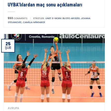
UYBA’lılardan maç sonu açıklamaları
550
COMMENTS
|
ETIKETLER:
UNET E-WORK BUSTO ARSIZIO
,
JOVANA
STEVANOVIC
,
CAMILLA MINGARDI
25
ŞUB
AVRUPA