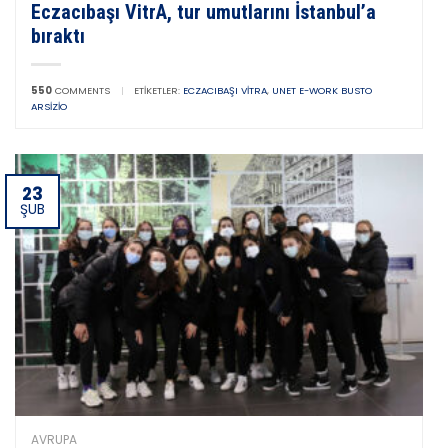
Eczacıbaşı VitrA, tur umutlarını İstanbul’a
bıraktı
550
COMMENTS
|
ETIKETLER:
ECZACIBAŞI VITRA
,
UNET E-WORK BUSTO
ARSIZIO
23
ŞUB
AVRUPA