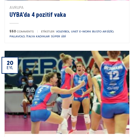
AVRUPA
UYBA’da 4 pozitif vaka
550
COMMENTS
|
ETIKETLER:
VOLEYBOL
,
UNET E-WORK BUSTO ARSIZIO
,
PALLAVOLO
,
İTALYA KADINLAR SÜPER LIGI
20
EYL