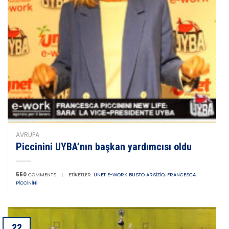
AVRUPA
Piccinini UYBA’nın başkan yardımcısı oldu
550
COMMENTS
|
ETIKETLER:
UNET E-WORK BUSTO ARSIZIO
,
FRANCESCA
PICCININI
22