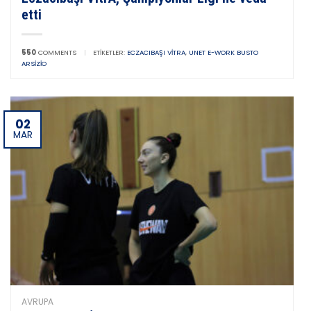
etti
550
COMMENTS
|
ETIKETLER:
ECZACIBAŞI VITRA
,
UNET E-WORK BUSTO
ARSIZIO
02
MAR
AVRUPA