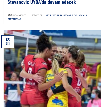
Stevanovic UYBA’da devam edecek
550
COMMENTS
|
ETIKETLER:
UNET E-WORK BUSTO ARSIZIO
,
JOVANA
STEVANOVIC
18
EKI