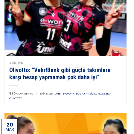
AVRUPA
Olivotto: “VakıfBank gibi güçlü takımlara
karşı hesap yapmamak çok daha iyi”
550
COMMENTS
|
ETIKETLER:
UNET E-WORK BUSTO ARSIZIO
,
ROSSELLA
OLIVOTTO
20
MAR