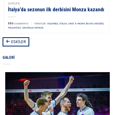
AVRUPA
İtalya’da sezonun ilk derbisini Monza kazandı
550
COMMENTS
|
ETIKETLER:
VOLEYBOL
,
İTALYA
,
UNET E-WORK BUSTO ARSIZIO
,
PALLAVOLO
,
SAUGELLA MONZA
ESKILER
GALERI