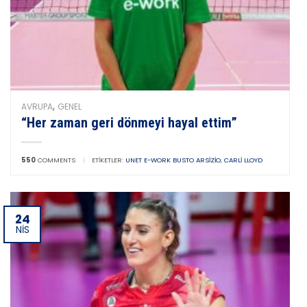
,
AVRUPA
GENEL
“Her zaman geri dönmeyi hayal ettim”
550
COMMENTS
|
ETIKETLER:
UNET E-WORK BUSTO ARSIZIO
,
CARLI LLOYD
24
NIS