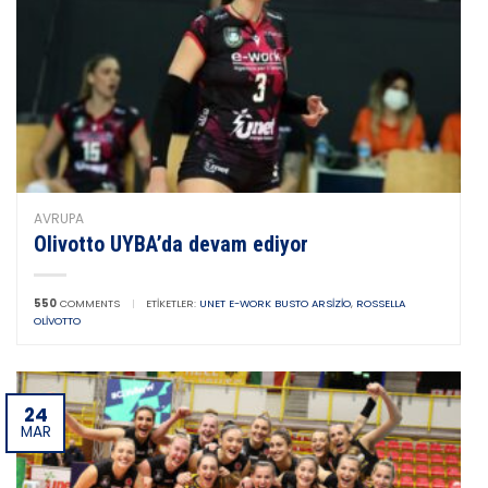
AVRUPA
Olivotto UYBA’da devam ediyor
550
COMMENTS
|
ETIKETLER:
UNET E-WORK BUSTO ARSIZIO
,
ROSSELLA
OLIVOTTO
24
MAR