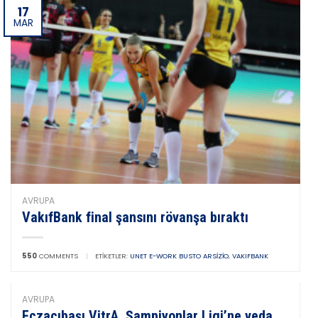
17
MAR
AVRUPA
VakıfBank final şansını rövanşa bıraktı
550
COMMENTS
|
ETIKETLER:
UNET E-WORK BUSTO ARSIZIO
,
VAKIFBANK
AVRUPA
Eczacıbaşı VitrA, Şampiyonlar Ligi’ne veda