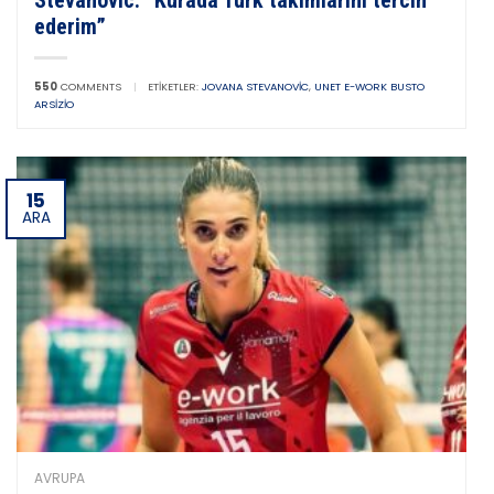
ederim”
550
COMMENTS
|
ETIKETLER:
JOVANA STEVANOVIC
,
UNET E-WORK BUSTO
ARSIZIO
15
ARA
AVRUPA