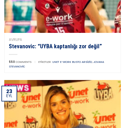
AVRUPA
Stevanovic: “UYBA kaptanlığı zor değil”
550
COMMENTS
|
ETIKETLER:
UNET E-WORK BUSTO ARSIZIO
,
JOVANA
STEVANOVIC
23
EYL