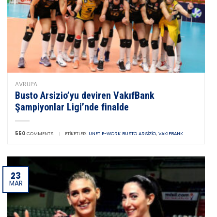
AVRUPA
Busto Arsizio’yu deviren VakıfBank
Şampiyonlar Ligi’nde finalde
550
COMMENTS
|
ETIKETLER:
UNET E-WORK BUSTO ARSIZIO
,
VAKIFBANK
23
MAR