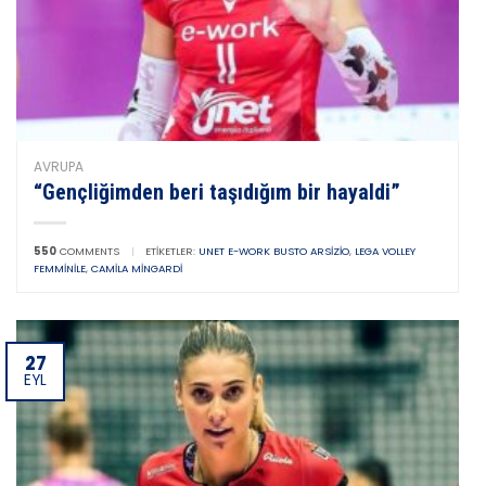
AVRUPA
“Gençliğimden beri taşıdığım bir hayaldi”
550
COMMENTS
|
ETIKETLER:
UNET E-WORK BUSTO ARSIZIO
,
LEGA VOLLEY
FEMMINILE
,
CAMILA MINGARDI
27
EYL