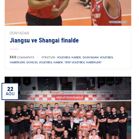
DÜNYADAN
Jiangsu ve Shangai finalde
550
COMMENTS
|
ETIKETLER:
VOLEYBOL HABER
,
DÜNYADAN VOLEYBOL
HABERLERI
,
GÜNCEL VOLEYBOL HABER
,
YENI VOLEYBOL HABERLERI
22
AĞU