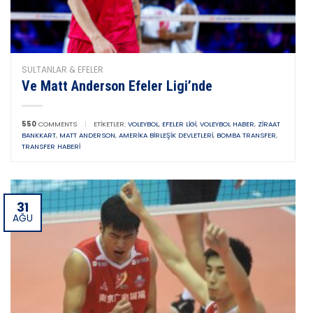
SULTANLAR & EFELER
Ve Matt Anderson Efeler Ligi’nde
550
COMMENTS
|
ETIKETLER:
VOLEYBOL
,
EFELER LIGI
,
VOLEYBOL HABER
,
ZIRAAT
BANKKART
,
MATT ANDERSON
,
AMERIKA BIRLEŞIK DEVLETLERI
,
BOMBA TRANSFER
,
TRANSFER HABERI
31
AĞU