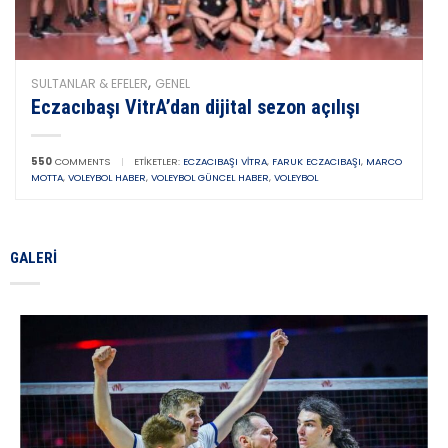
,
SULTANLAR & EFELER
GENEL
Eczacıbaşı VitrA’dan dijital sezon açılışı
550
COMMENTS
|
ETIKETLER:
ECZACIBAŞI VITRA
,
FARUK ECZACIBAŞI
,
MARCO
MOTTA
,
VOLEYBOL HABER
,
VOLEYBOL GÜNCEL HABER
,
VOLEYBOL
GALERI