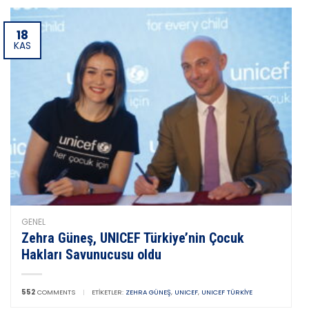
18
KAS
GENEL
Zehra Güneş, UNICEF Türkiye’nin Çocuk
Hakları Savunucusu oldu
552
COMMENTS
|
ETIKETLER:
ZEHRA GÜNEŞ
,
UNICEF
,
UNICEF TÜRKIYE