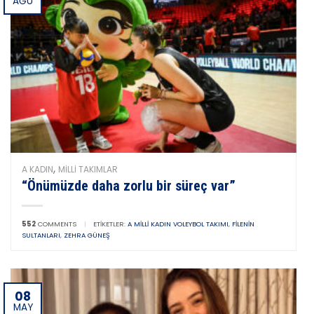
AĞU
,
A KADIN
MILLI TAKIMLAR
“Önümüzde daha zorlu bir süreç var”
552
COMMENTS
|
ETIKETLER:
A MILLI KADIN VOLEYBOL TAKIMI
,
FILENIN
SULTANLARI
,
ZEHRA GÜNEŞ
08
MAY