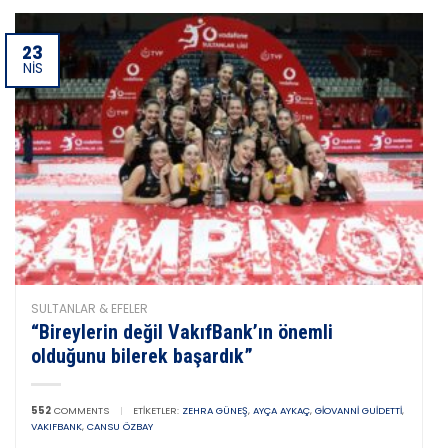
23
NIS
SULTANLAR & EFELER
“Bireylerin değil VakıfBank’ın önemli
olduğunu bilerek başardık”
552
COMMENTS
|
ETIKETLER:
ZEHRA GÜNEŞ
,
AYÇA AYKAÇ
,
GIOVANNI GUIDETTI
,
VAKIFBANK
,
CANSU ÖZBAY