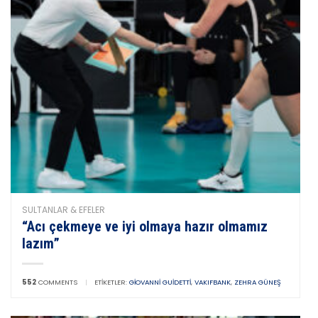
SULTANLAR & EFELER
“Acı çekmeye ve iyi olmaya hazır olmamız
lazım”
552
COMMENTS
|
ETIKETLER:
GIOVANNI GUIDETTI
,
VAKIFBANK
,
ZEHRA GÜNEŞ