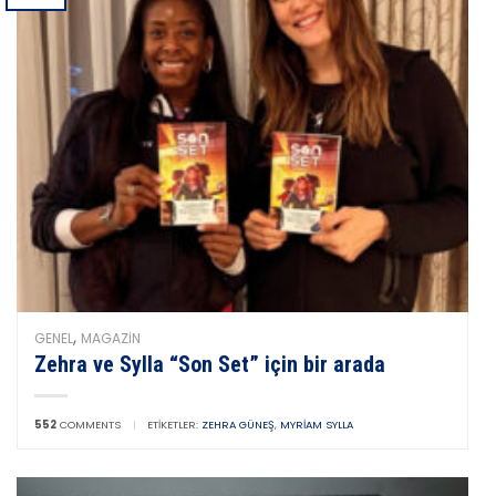
,
GENEL
MAGAZIN
Zehra ve Sylla “Son Set” için bir arada
552
COMMENTS
|
ETIKETLER:
ZEHRA GÜNEŞ
,
MYRIAM SYLLA