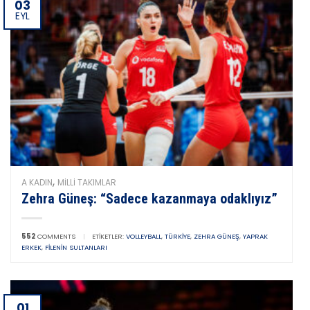
03
EYL
,
A KADIN
MILLI TAKIMLAR
Zehra Güneş: “Sadece kazanmaya odaklıyız”
552
COMMENTS
|
ETIKETLER:
VOLLEYBALL
,
TÜRKIYE
,
ZEHRA GÜNEŞ
,
YAPRAK
ERKEK
,
FILENIN SULTANLARI
01