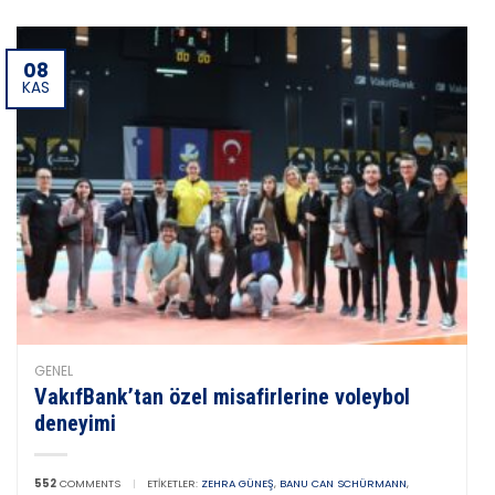
08
KAS
GENEL
VakıfBank’tan özel misafirlerine voleybol
deneyimi
552
COMMENTS
|
ETIKETLER:
ZEHRA GÜNEŞ
,
BANU CAN SCHÜRMANN
,