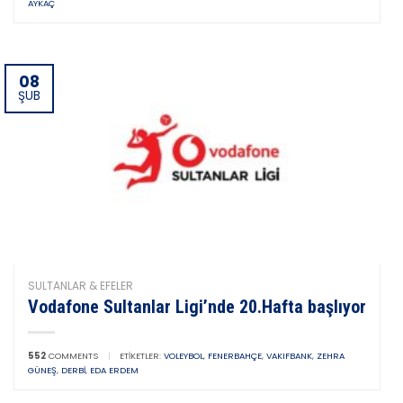
AYKAÇ
08
ŞUB
SULTANLAR & EFELER
Vodafone Sultanlar Ligi’nde 20.Hafta başlıyor
552
COMMENTS
|
ETIKETLER:
VOLEYBOL
,
FENERBAHÇE
,
VAKIFBANK
,
ZEHRA
GÜNEŞ
,
DERBI
,
EDA ERDEM