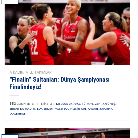
,
A KADIN
MILLI TAKIMLAR
“Finalin” Sultanları: Dünya Şampiyonası
Finalindeyiz!
552
COMMENTS
|
ETIKETLER:
MELISSA VARGAS
,
TÜRKIYE
,
ZEHRA GÜNEŞ
,
EBRAR KARAKURT
,
EDA ERDEM
,
VOLEYBOL
,
FILENIN SULTANLARI
,
JAPONYA
,
VOLLEYBALL