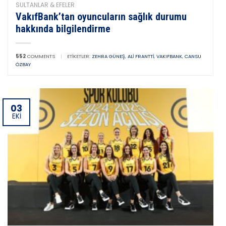
SULTANLAR & EFELER
VakıfBank’tan oyuncuların sağlık durumu
hakkında bilgilendirme
552
COMMENTS
|
ETIKETLER:
ZEHRA GÜNEŞ
,
ALI FRANTTI
,
VAKIFBANK
,
CANSU
ÖZBAY
03
EKI