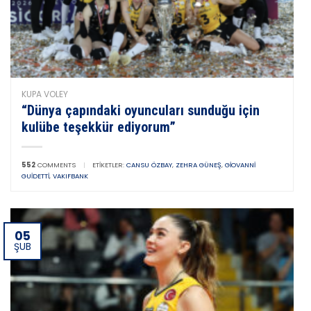
KUPA VOLEY
“Dünya çapındaki oyuncuları sunduğu için
kulübe teşekkür ediyorum”
552
COMMENTS
|
ETIKETLER:
CANSU ÖZBAY
,
ZEHRA GÜNEŞ
,
GIOVANNI
GUIDETTI
,
VAKIFBANK
05
ŞUB