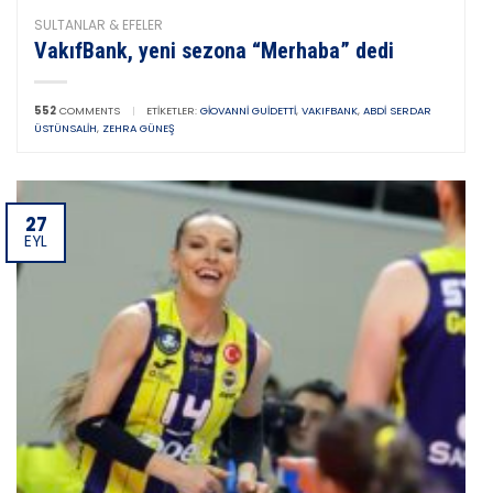
SULTANLAR & EFELER
VakıfBank, yeni sezona “Merhaba” dedi
552
COMMENTS
|
ETIKETLER:
GIOVANNI GUIDETTI
,
VAKIFBANK
,
ABDI SERDAR
ÜSTÜNSALIH
,
ZEHRA GÜNEŞ
27
EYL