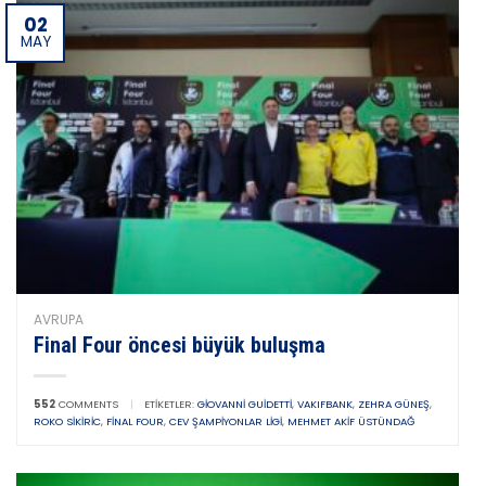
02
MAY
AVRUPA
Final Four öncesi büyük buluşma
552
COMMENTS
|
ETIKETLER:
GIOVANNI GUIDETTI
,
VAKIFBANK
,
ZEHRA GÜNEŞ
,
ROKO SIKIRIC
,
FINAL FOUR
,
CEV ŞAMPIYONLAR LIGI
,
MEHMET AKIF ÜSTÜNDAĞ