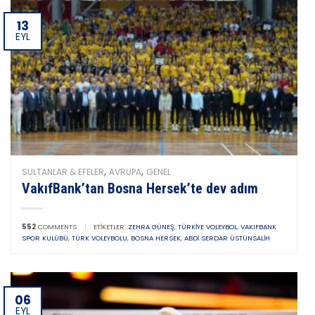
13
EYL
,
,
SULTANLAR & EFELER
AVRUPA
GENEL
VakıfBank’tan Bosna Hersek’te dev adım
552
COMMENTS
|
ETIKETLER:
ZEHRA GÜNEŞ
,
TÜRKIYE VOLEYBOL
,
VAKIFBANK
SPOR KULÜBÜ
,
TÜRK VOLEYBOLU
,
BOSNA HERSEK
,
ABDI SERDAR ÜSTÜNSALIH
06
EYL