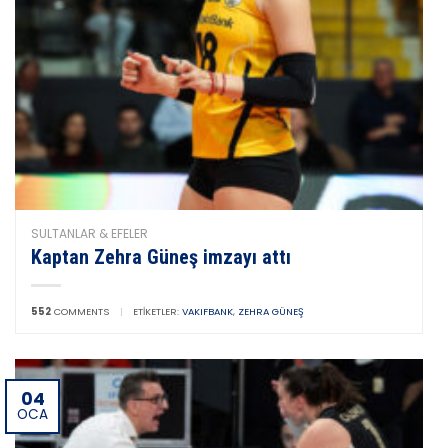
SULTANLAR & EFELER
Kaptan Zehra Güneş imzayı attı
552
COMMENTS
|
ETIKETLER:
VAKIFBANK
,
ZEHRA GÜNEŞ
04
OCA