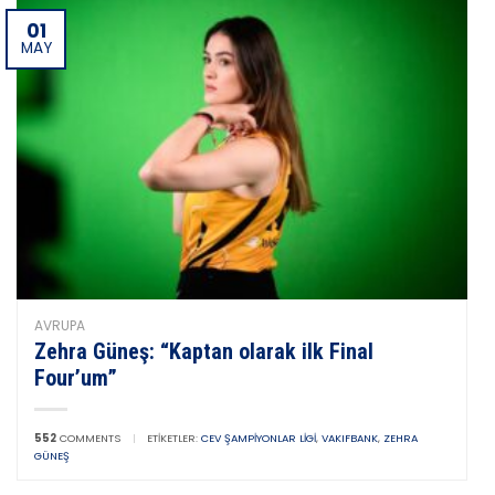
01
MAY
AVRUPA
Zehra Güneş: “Kaptan olarak ilk Final
Four’um”
552
COMMENTS
|
ETIKETLER:
CEV ŞAMPIYONLAR LIGI
,
VAKIFBANK
,
ZEHRA
GÜNEŞ