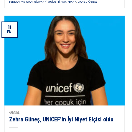
FERKAN MERDAN
,
GIOVANNI GUIDETTI
,
VAKIFBANK
,
CANSU ÖZBAY
11
EKI
GENEL
Zehra Güneş, UNICEF’in İyi Niyet Elçisi oldu