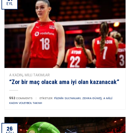
EYL
,
A KADIN
MILLI TAKIMLAR
“Zor bir maç olacak ama iyi olan kazanacak”
552
COMMENTS
|
ETIKETLER:
FILENIN SULTANLARI
,
ZEHRA GÜNEŞ
,
A MILLI
KADIN VOLEYBOL TAKIMI
26