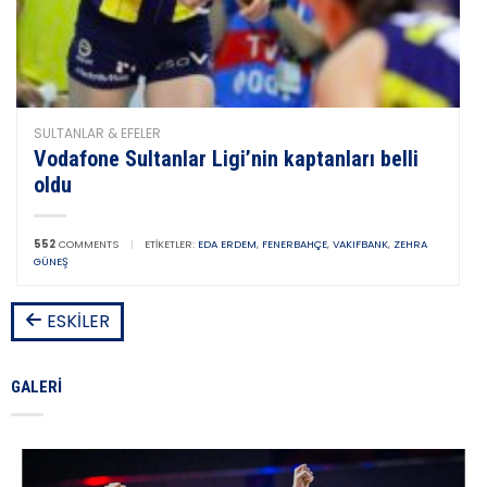
SULTANLAR & EFELER
Vodafone Sultanlar Ligi’nin kaptanları belli
oldu
552
COMMENTS
|
ETIKETLER:
EDA ERDEM
,
FENERBAHÇE
,
VAKIFBANK
,
ZEHRA
GÜNEŞ
ESKILER
GALERI