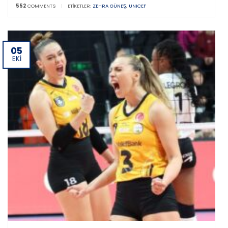
552
COMMENTS
|
ETIKETLER:
ZEHRA GÜNEŞ
,
UNICEF
05
EKI