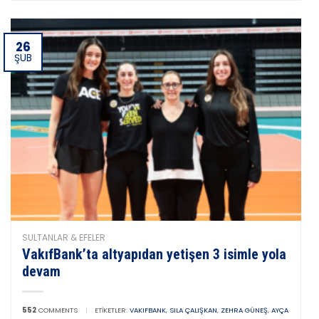
26
ŞUB
SULTANLAR & EFELER
VakıfBank’ta altyapıdan yetişen 3 isimle yola
devam
552
COMMENTS
|
ETIKETLER:
VAKIFBANK
,
SILA ÇALIŞKAN
,
ZEHRA GÜNEŞ
,
AYÇA