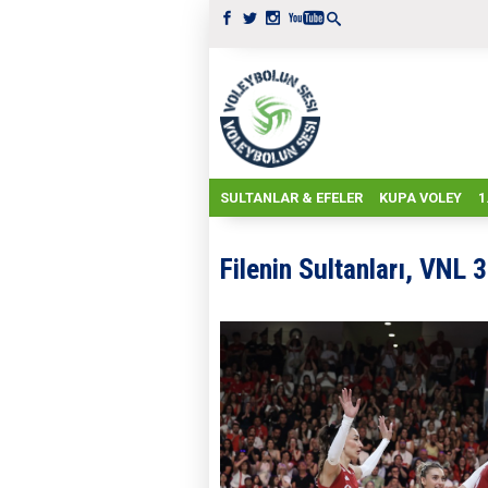
SULTANLAR & EFELER
KUPA VOLEY
1
Filenin Sultanları, VNL 