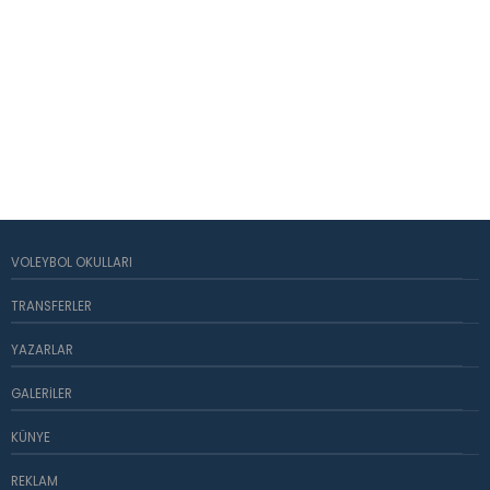
VOLEYBOL OKULLARI
TRANSFERLER
YAZARLAR
GALERILER
KÜNYE
REKLAM