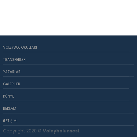
VOLEYBOL OKULLARI
TRANSFERLER
YAZARLAR
GALERILER
KÜNYE
REKLAM
İLETIŞIM
Copyright 2020 ©
Voleybolunsesi
.