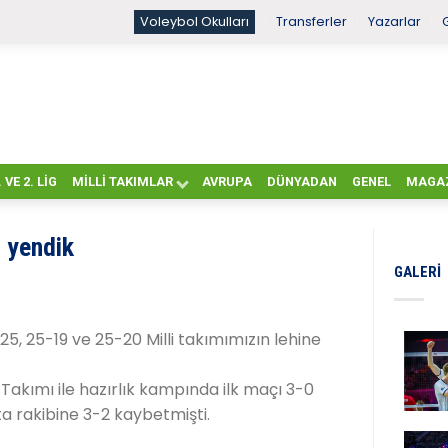
Voleybol Okulları
Transferler
Yazarlar
. VE 2. LIG
MILLI TAKIMLAR
AVRUPA
DÜNYADAN
GENEL
MAGA
 yendik
GALERI
25, 25-19 ve 25-20 Milli takımımızın lehine
 Takımı ile hazırlık kampında ilk maçı 3-0
a rakibine 3-2 kaybetmişti.