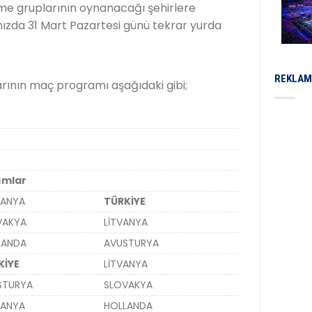
eme gruplarının oynanacağı şehirlere
mızda 31 Mart Pazartesi günü tekrar yurda
REKLAM
rının maç programı aşağıdaki gibi;
ımlar
ANYA
TÜRKİYE
VAKYA
LİTVANYA
LANDA
AVUSTURYA
KİYE
LİTVANYA
STURYA
SLOVAKYA
ANYA
HOLLANDA