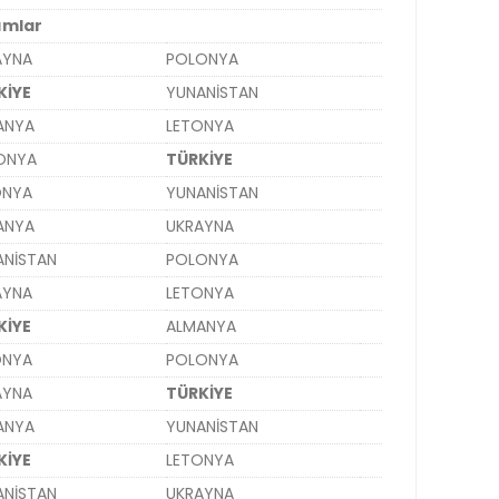
ımlar
AYNA
POLONYA
KİYE
YUNANİSTAN
ANYA
LETONYA
ONYA
TÜRKİYE
ONYA
YUNANİSTAN
ANYA
UKRAYNA
ANİSTAN
POLONYA
AYNA
LETONYA
KİYE
ALMANYA
ONYA
POLONYA
AYNA
TÜRKİYE
ANYA
YUNANİSTAN
KİYE
LETONYA
ANİSTAN
UKRAYNA