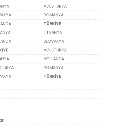
ANYA
AVUSTURYA
VAKYA
ROMANYA
LANDA
TÜRKİYE
ANYA
LİTVANYA
LANDA
SLOVAKYA
KİYE
AVUSTURYA
ANYA
HOLLANDA
STURYA
ROMANYA
VAKYA
TÜRKİYE
arı