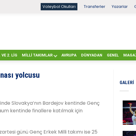
Voleybol Okulları
Transferler
Yazarlar
. VE 2. LIG
MILLI TAKIMLAR
AVRUPA
DÜNYADAN
GENEL
MAGA
nası yolcusu
GALERI
rinde Slovakya’nın Bardejov kentinde Genç
um kentinde finallere katılmak için
zartesi günü Genç Erkek Milli takımı ise 25