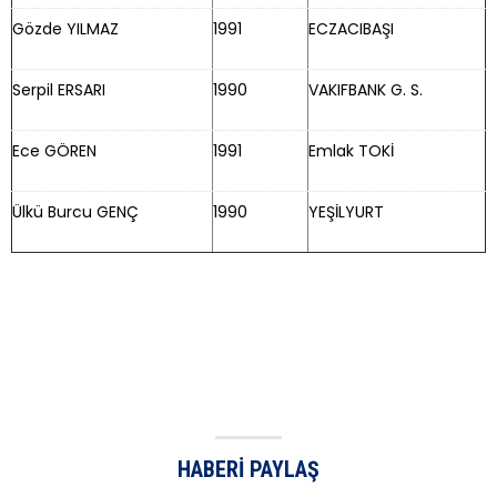
Gözde YILMAZ
1991
ECZACIBAŞI
Serpil ERSARI
1990
VAKIFBANK G. S.
Ece GÖREN
1991
Emlak TOKİ
Ülkü Burcu GENÇ
1990
YEŞİLYURT
HABERI PAYLAŞ