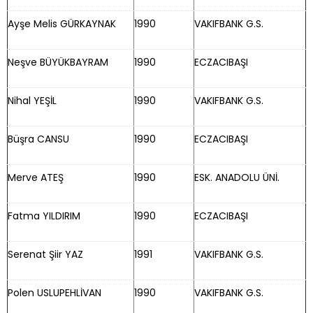
Ayşe Melis GÜRKAYNAK
1990
VAKIFBANK G.S.
Neşve BÜYÜKBAYRAM
1990
ECZACIBAŞI
Nihal YEŞİL
1990
VAKIFBANK G.S.
Büşra CANSU
1990
ECZACIBAŞI
Merve ATEŞ
1990
ESK. ANADOLU ÜNİ.
Fatma YILDIRIM
1990
ECZACIBAŞI
Serenat Şiir YAZ
1991
VAKIFBANK G.S.
Polen USLUPEHLİVAN
1990
VAKIFBANK G.S.