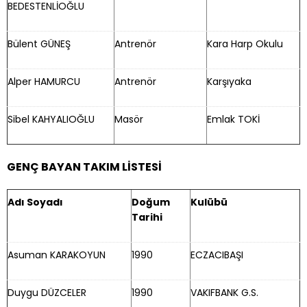
BEDESTENLİOĞLU
Bülent GÜNEŞ
Antrenör
Kara Harp Okulu
Alper HAMURCU
Antrenör
Karşıyaka
Sibel KAHYALIOĞLU
Masör
Emlak TOKİ
GENÇ BAYAN TAKIM LİSTESİ
Adı Soyadı
Doğum
Kulübü
Tarihi
Asuman KARAKOYUN
1990
ECZACIBAŞI
Duygu DÜZCELER
1990
VAKIFBANK G.S.