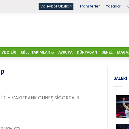
Voleybol Okulları
Transferler
Yazarlar
. VE 2. LIG
MILLI TAKIMLAR
AVRUPA
DÜNYADAN
GENEL
MAGA
ip
GALERI
İ: 0 – VAKIFBANK GÜNEŞ SİGORTA: 3
n Say xxx