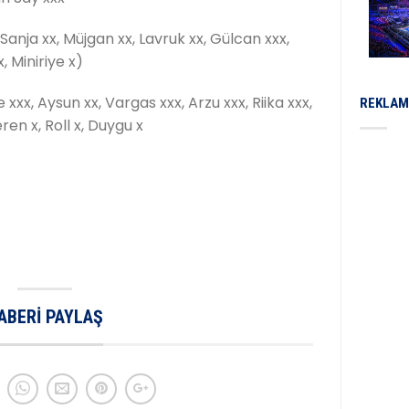
anja xx, Müjgan xx, Lavruk xx, Gülcan xxx,
, Miniriye x)
xx, Aysun xx, Vargas xxx, Arzu xxx, Riika xxx,
REKLAM
ren x, Roll x, Duygu x
ABERI PAYLAŞ