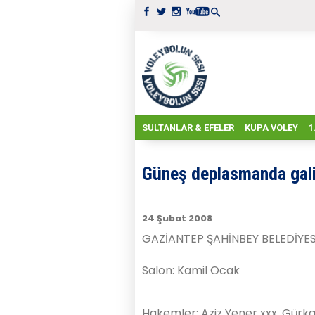
SULTANLAR & EFELER
KUPA VOLEY
1
Güneş deplasmanda gal
24 Şubat 2008
GAZİANTEP ŞAHİNBEY BELEDİYES
Salon: Kamil Ocak
Hakemler: Aziz Yener xxx, Gürka