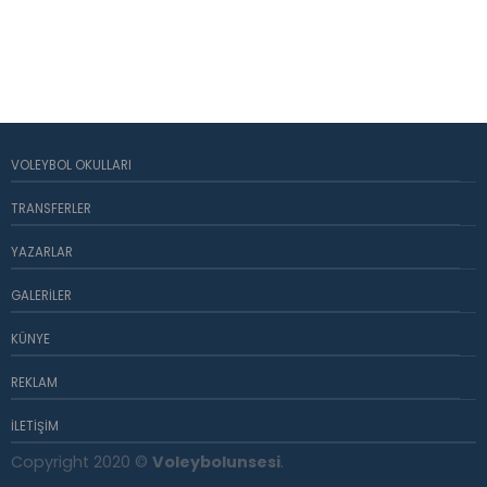
VOLEYBOL OKULLARI
TRANSFERLER
YAZARLAR
GALERILER
KÜNYE
REKLAM
İLETIŞIM
Copyright 2020 ©
Voleybolunsesi
.