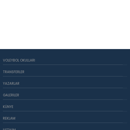
VOLEYBOL OKULLARI
TRANSFERLER
YAZARLAR
GALERILER
KÜNYE
REKLAM
İLETIŞIM