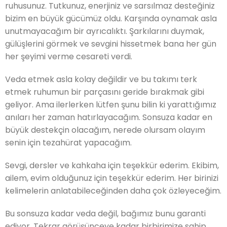
ruhusunuz. Tutkunuz, enerjiniz ve sarsılmaz desteğiniz
bizim en büyük gücümüz oldu. Karşında oynamak asla
unutmayacağım bir ayrıcalıktı. Şarkılarını duymak,
gülüşlerini görmek ve sevgini hissetmek bana her gün
her şeyimi verme cesareti verdi.
Veda etmek asla kolay değildir ve bu takımı terk
etmek ruhumun bir parçasını geride bırakmak gibi
geliyor. Ama ilerlerken lütfen şunu bilin ki yarattığımız
anıları her zaman hatırlayacağım. Sonsuza kadar en
büyük destekçin olacağım, nerede olursam olayım
senin için tezahürat yapacağım.
Sevgi, dersler ve kahkaha için teşekkür ederim. Ekibim,
ailem, evim olduğunuz için teşekkür ederim. Her birinizi
kelimelerin anlatabileceğinden daha çok özleyeceğim.
Bu sonsuza kadar veda değil, bağımız bunu garanti
ediyor. Tekrar görüşünceye kadar birbirimize sahip