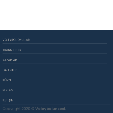
VOLEYBOL OKULLARI
TRANSFERLER
YAZARLAR
GALERILER
KÜNYE
REKLAM
İLETIŞIM
Copyright 2020 ©
Voleybolunsesi
.