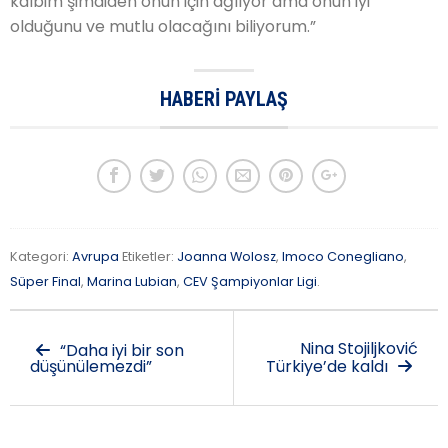
kalbim şimdiden onun için ağlıyor ama onun iyi
olduğunu ve mutlu olacağını biliyorum.”
HABERI PAYLAŞ
Kategori:
Avrupa
Etiketler:
Joanna Wolosz
,
Imoco Conegliano
,
Süper Final
,
Marina Lubian
,
CEV Şampiyonlar Ligi
.
Nina Stojiljković
“Daha iyi bir son
düşünülemezdi”
Türkiye’de kaldı