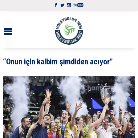
“Onun için kalbim şimdiden acıyor”