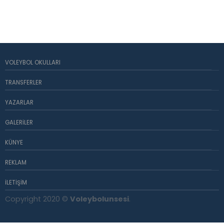
VOLEYBOL OKULLARI
TRANSFERLER
YAZARLAR
GALERILER
KÜNYE
REKLAM
İLETIŞIM
Copyright 2020 ©
Voleybolunsesi
.