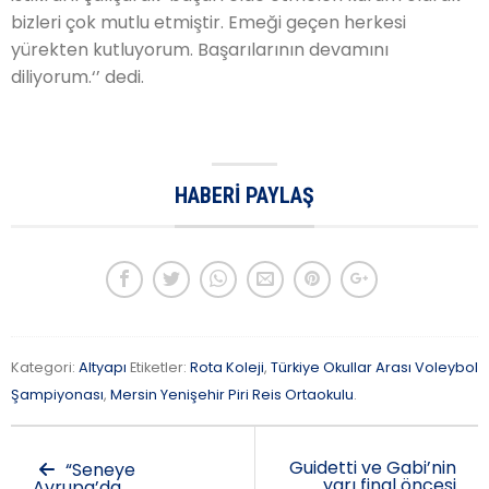
bizleri çok mutlu etmiştir. Emeği geçen herkesi
yürekten kutluyorum. Başarılarının devamını
diliyorum.‘’ dedi.
HABERI PAYLAŞ
Kategori:
Altyapı
Etiketler:
Rota Koleji
,
Türkiye Okullar Arası Voleybol
Şampiyonası
,
Mersin Yenişehir Piri Reis Ortaokulu
.
Guidetti ve Gabi’nin
“Seneye
yarı final öncesi
Avrupa’da