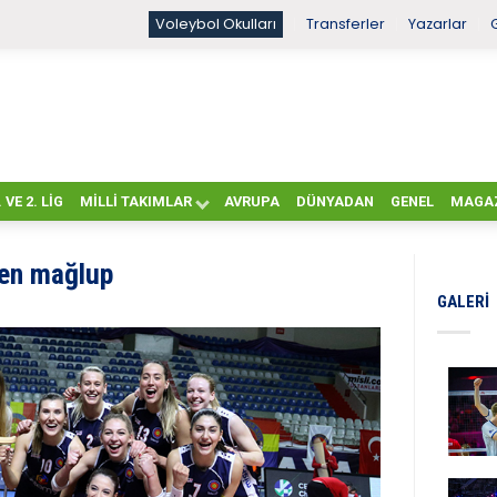
Voleybol Okulları
Transferler
Yazarlar
. VE 2. LIG
MILLI TAKIMLAR
AVRUPA
DÜNYADAN
GENEL
MAGA
men mağlup
GALERI