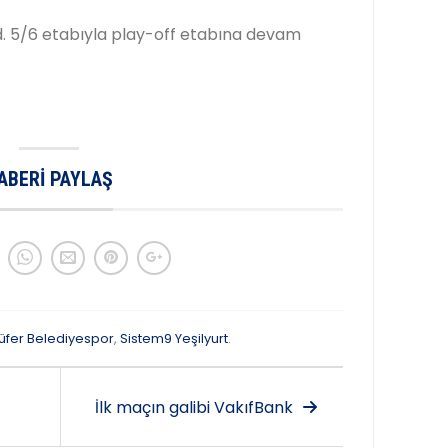
Bld. 5/6 etabıyla play-off etabına devam
ABERI PAYLAŞ
lüfer Belediyespor
,
Sistem9 Yeşilyurt
.
İlk maçın galibi VakıfBank