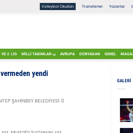
Voleybol Okulları
Transferler
Yazarlar
. VE 2. LIG
MILLI TAKIMLAR
AVRUPA
DÜNYADAN
GENEL
MAGA
t vermeden yendi
GALERI
TEP ŞAHİNBEY BELEDİYESİ: 0
xx, Mustafa Yurtsever xxx