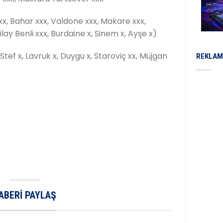
x, Bahar xxx, Valdone xxx, Makare xxx,
lay Benli xxx, Burdaine x, Sinem x, Ayşe x)
tef x, Lavruk x, Duygu x, Staroviç xx, Müjgan
REKLAM
ABERI PAYLAŞ