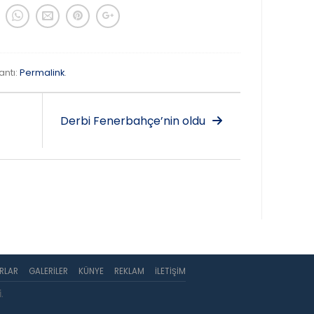
antı:
Permalink
.
Derbi Fenerbahçe’nin oldu
RLAR
GALERILER
KÜNYE
REKLAM
İLETIŞIM
i
.