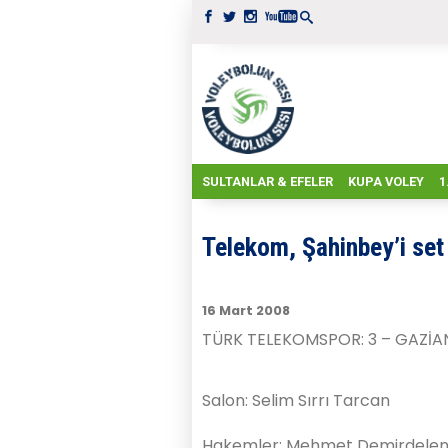
SULTANLAR & EFELER
KUPA VOLEY
1
Telekom, Şahinbey’i se
16 Mart 2008
TÜRK TELEKOMSPOR: 3 – GAZİAN
Salon: Selim Sırrı Tarcan
Hakemler: Mehmet Demirdelen x