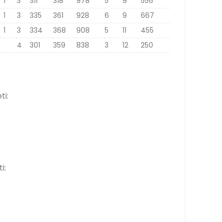
1
3
311
318
978
5
9
556
1
3
335
361
928
6
9
667
1
3
334
368
908
5
11
455
4
301
359
838
3
12
250
ti:
i: