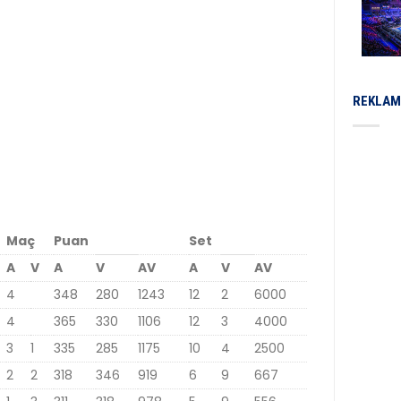
REKLAM
Maç
Puan
Set
A
V
A
V
AV
A
V
AV
4
348
280
1243
12
2
6000
4
365
330
1106
12
3
4000
3
1
335
285
1175
10
4
2500
2
2
318
346
919
6
9
667