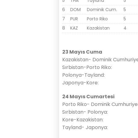
5
THA
Tayland
5
6
DOM
Dominik Cum.
5
7
PUR
Porto Riko
5
8
KAZ
Kazakistan
4
23 Mayıs Cuma
Kazakistan- Dominik Cumhuriye
Sırbistan-Porto Riko:
Polonya-Tayland:
Japonya-Kore:
24 Mayıs Cumartesi
Porto Riko- Dominik Cumhuriyet
Sırbistan- Polonya:
Kore-Kazakistan:
Tayland- Japonya: