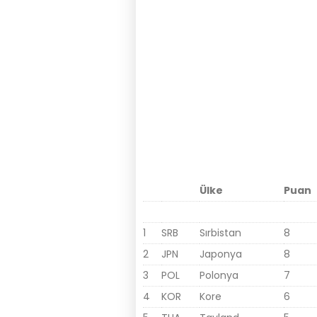
Ülke
Puan
1
SRB
Sırbistan
8
2
JPN
Japonya
8
3
POL
Polonya
7
4
KOR
Kore
6