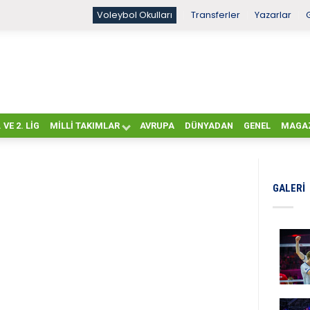
Voleybol Okulları
Transferler
Yazarlar
. VE 2. LIG
MILLI TAKIMLAR
AVRUPA
DÜNYADAN
GENEL
MAGA
GALERI