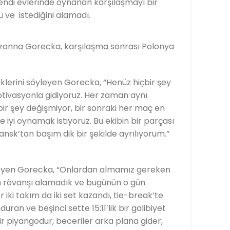
ndi evlerinde oynanan karşılaşmayı bir
 ve istediğini alamadı.
anna Gorecka, karşılaşma sonrası Polonya
tiklerini söyleyen Gorecka, “Henüz hiçbir şey
ivasyonla gidiyoruz. Her zaman aynı
r şey değişmiyor, bir sonraki her maç en
yi oynamak istiyoruz. Bu ekibin bir parçası
sk’tan başım dik bir şekilde ayrılıyorum.”
yleyen Gorecka, “Onlardan almamız gereken
en rövanşı alamadık ve bugünün o gün
 iki takım da iki set kazandı, tie-break’te
ran ve beşinci sette 15:11’lik bir galibiyet
ir piyangodur, beceriler arka plana gider,