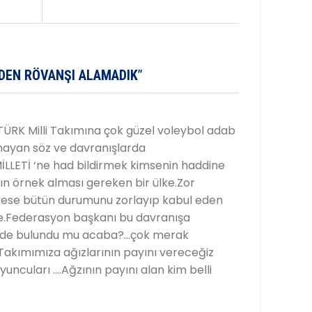
’DEN RÖVANŞI ALAMADIK
”
ÜRK Milli Takımına çok güzel voleybol adab
mayan söz ve davranışlarda
LLETİ ‘ne had bildirmek kimsenin haddine
ın örnek alması gereken bir ülke.Zor
ese bütün durumunu zorlayıp kabul eden
ke.Federasyon başkanı bu davranışa
erde bulundu mu acaba?…çok merak
i Takımımıza ağızlarının payını vereceğiz
uncuları ….Ağzının payını alan kim belli