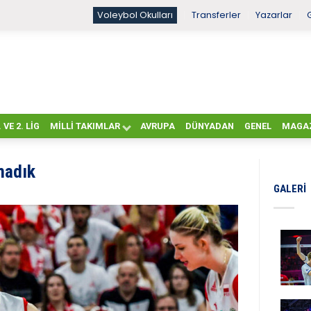
Voleybol Okulları
Transferler
Yazarlar
. VE 2. LIG
MILLI TAKIMLAR
AVRUPA
DÜNYADAN
GENEL
MAGA
madık
GALERI