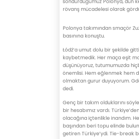
söndürdüğümüz Polonya, dün ke
rövanş mücadelesi olarak gördü
Polonya takımından smaçör Zuz
basınına konuştu.
Łódź’a umut dolu bir şekilde git
kaybetmedik. Her maça eşit mot
düşünüyoruz, tutumumuzda hiçbi
önemlisi. Hem eğlenmek hem de i
olmaktan gurur duyuyorum. Gdan
dedi.
Genç bir takım olduklarını sö
bir hesabımız vardı. Türkiye’d
olacağına içtenlikle inandım. Her
başından beri topu elinde bulundu
getiren Türkiye’ydi. Tie-break b