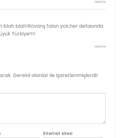
YANITLA
h blah blah!Rövanş falan yok,her defasında
üyük Türkiye!!!!
YANITLA
acak.
Gerekli alanlar
ile işaretlenmişlerdir
a
İnternet sitesi