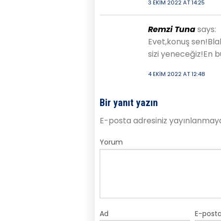
3 EKIM 2022 AT 14:25
Remzi Tuna
says:
Evet,konuş sen!Bla
sizi yeneceğiz!En b
4 EKIM 2022 AT 12:48
Bir yanıt yazın
E-posta adresiniz yayınlanmay
Yorum
Ad
E-post