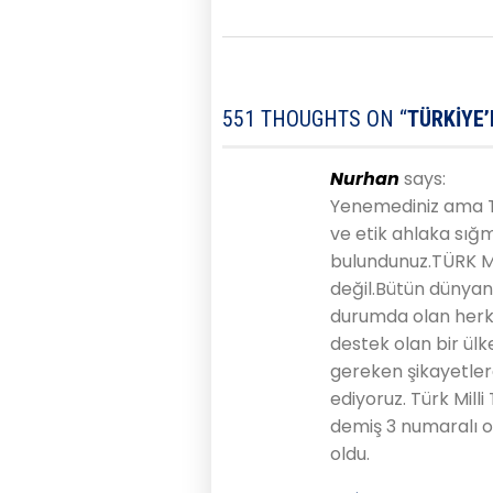
551 THOUGHTS ON “
TÜRKIYE
Nurhan
says:
Yenemediniz ama T
ve etik ahlaka sığ
bulundunuz.TÜRK Mİ
değil.Bütün dünyan
durumda olan herk
destek olan bir ül
gereken şikayetl
ediyoruz. Türk Mill
demiş 3 numaralı oy
oldu.