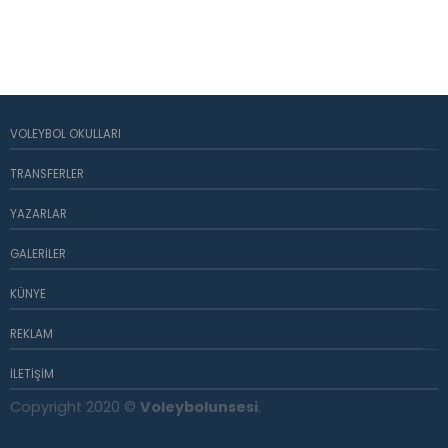
VOLEYBOL OKULLARI
TRANSFERLER
YAZARLAR
GALERILER
KÜNYE
REKLAM
İLETIŞIM
Copyright 2020 ©
Voleybolunsesi
.