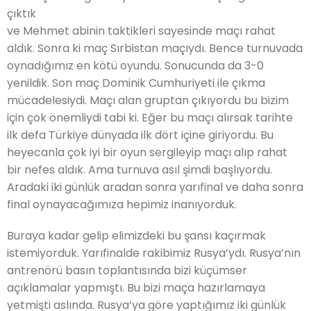
çıktık
ve Mehmet abinin taktikleri sayesinde maçı rahat
aldık. Sonra ki maç Sırbistan maçıydı. Bence turnuvada
oynadığımız en kötü oyundu. Sonucunda da 3-0
yenildik. Son maç Dominik Cumhuriyeti ile çıkma
mücadelesiydi. Maçı alan gruptan çıkıyordu bu bizim
için çok önemliydi tabi ki. Eğer bu maçı alırsak tarihte
ilk defa Türkiye dünyada ilk dört içine giriyordu. Bu
heyecanla çok iyi bir oyun sergileyip maçı alıp rahat
bir nefes aldık. Ama turnuva asıl şimdi başlıyordu.
Aradaki iki günlük aradan sonra yarıfinal ve daha sonra
final oynayacağımıza hepimiz inanıyorduk.
Buraya kadar gelip elimizdeki bu şansı kaçırmak
istemiyorduk. Yarıfinalde rakibimiz Rusya’ydı. Rusya’nın
antrenörü basın toplantısında bizi küçümser
açıklamalar yapmıştı. Bu bizi maça hazırlamaya
yetmişti aslında. Rusya’ya göre yaptığımız iki günlük