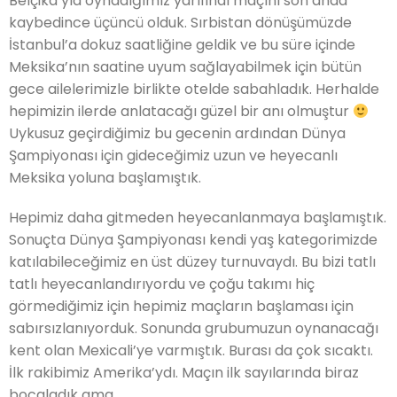
Belçika’yla oynadığımız yarıfinal maçını son anda
kaybedince üçüncü olduk. Sırbistan dönüşümüzde
İstanbul’a dokuz saatliğine geldik ve bu süre içinde
Meksika’nın saatine uyum sağlayabilmek için bütün
gece ailelerimizle birlikte otelde sabahladık. Herhalde
hepimizin ilerde anlatacağı güzel bir anı olmuştur
Uykusuz geçirdiğimiz bu gecenin ardından Dünya
Şampiyonası için gideceğimiz uzun ve heyecanlı
Meksika yoluna başlamıştık.
Hepimiz daha gitmeden heyecanlanmaya başlamıştık.
Sonuçta Dünya Şampiyonası kendi yaş kategorimizde
katılabileceğimiz en üst düzey turnuvaydı. Bu bizi tatlı
tatlı heyecanlandırıyordu ve çoğu takımı hiç
görmediğimiz için hepimiz maçların başlaması için
sabırsızlanıyorduk. Sonunda grubumuzun oynanacağı
kent olan Mexicali’ye varmıştık. Burası da çok sıcaktı.
İlk rakibimiz Amerika’ydı. Maçın ilk sayılarında biraz
bocaladık ama