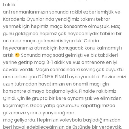
taktik
antrenmanlarımızın sonunda rakibi ezberlemiştik ve
Karadeniz Oyunlarında yendiğimiz takımı tekrar
yenmek için hepimiz maça konsantre olmuştuk. Maç
günü geldiğinde hepimiz çok heyecanlıydık tabiî ki bir
an önce maçın gelmesini istiyorduk. Odada
heyecanımızı atmak için konuşacak konu kalmamıştı
artık
Sonunda maç saati gelmişti ve biz taktikleri
yerine getirip maçı 3-1 aldık ve Rus antrenöre en iyi
cevabı verdik. Maçın sonrasında ki sevinç çok büyüktü
ama ertesi gün DÜNYA FİNALİ oynayacaktık. Sevincimizi
uzun tutmadan hayatımızın en önemli maçı için
konsantre olmaya başlamalıydık. Finalde rakibimiz
Çin’di. Çin ile grupta bir kere oynamıştık ve elimizden
kaçırmıştık. Gece yatıp gözümüzü kapattığımızda
gözümüze yarın oynayacağımız
maç geliyordu. Hepimizin voleybola başladığımızdan
beri hayal edebileceğimizin de üstünde bir yerdeydik.