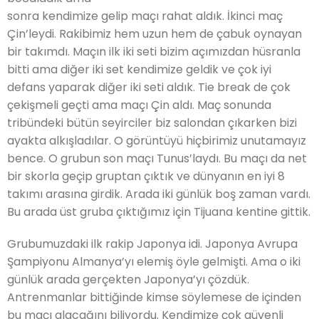
sonra kendimize gelip maçı rahat aldık. İkinci maç
Çin’leydi. Rakibimiz hem uzun hem de çabuk oynayan
bir takımdı. Maçın ilk iki seti bizim açımızdan hüsranla
bitti ama diğer iki set kendimize geldik ve çok iyi
defans yaparak diğer iki seti aldık. Tie break de çok
çekişmeli geçti ama maçı Çin aldı. Maç sonunda
tribündeki bütün seyirciler biz salondan çıkarken bizi
ayakta alkışladılar. O görüntüyü hiçbirimiz unutamayız
bence. O grubun son maçı Tunus’laydı. Bu maçı da net
bir skorla geçip gruptan çıktık ve dünyanın en iyi 8
takımı arasına girdik. Arada iki günlük boş zaman vardı.
Bu arada üst gruba çıktığımız için Tijuana kentine gittik.
Grubumuzdaki ilk rakip Japonya idi. Japonya Avrupa
Şampiyonu Almanya’yı elemiş öyle gelmişti. Ama o iki
günlük arada gerçekten Japonya’yı çözdük.
Antrenmanlar bittiğinde kimse söylemese de içinden
bu maçı alacağını biliyordu. Kendimize çok güvenli