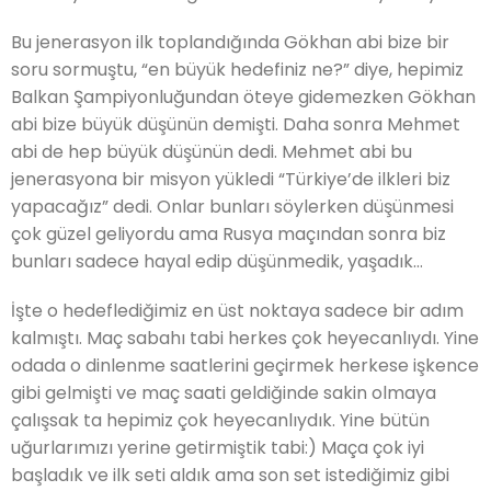
Bu jenerasyon ilk toplandığında Gökhan abi bize bir
soru sormuştu, “en büyük hedefiniz ne?” diye, hepimiz
Balkan Şampiyonluğundan öteye gidemezken Gökhan
abi bize büyük düşünün demişti. Daha sonra Mehmet
abi de hep büyük düşünün dedi. Mehmet abi bu
jenerasyona bir misyon yükledi “Türkiye’de ilkleri biz
yapacağız” dedi. Onlar bunları söylerken düşünmesi
çok güzel geliyordu ama Rusya maçından sonra biz
bunları sadece hayal edip düşünmedik, yaşadık…
İşte o hedeflediğimiz en üst noktaya sadece bir adım
kalmıştı. Maç sabahı tabi herkes çok heyecanlıydı. Yine
odada o dinlenme saatlerini geçirmek herkese işkence
gibi gelmişti ve maç saati geldiğinde sakin olmaya
çalışsak ta hepimiz çok heyecanlıydık. Yine bütün
uğurlarımızı yerine getirmiştik tabi:) Maça çok iyi
başladık ve ilk seti aldık ama son set istediğimiz gibi