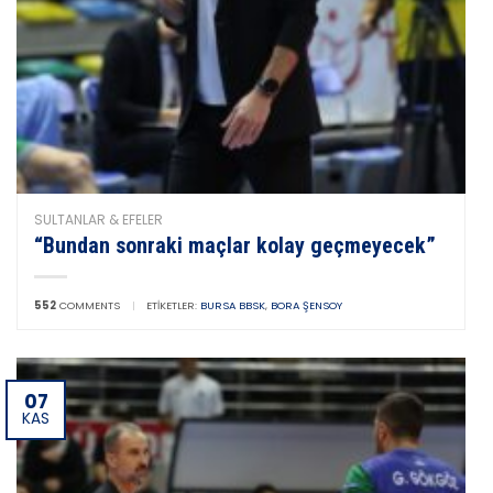
SULTANLAR & EFELER
“Bundan sonraki maçlar kolay geçmeyecek”
552
COMMENTS
|
ETIKETLER:
BURSA BBSK
,
BORA ŞENSOY
07
KAS