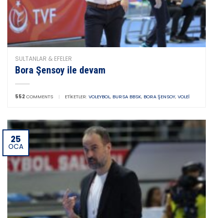
SULTANLAR & EFELER
Bora Şensoy ile devam
552
COMMENTS
|
ETIKETLER:
VOLEYBOL
,
BURSA BBSK
,
BORA ŞENSOY
,
VOLEI
25
OCA