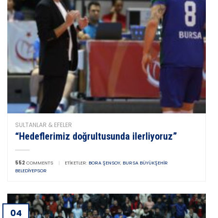
SULTANLAR & EFELER
“Hedeflerimiz doğrultusunda ilerliyoruz”
552
COMMENTS
|
ETIKETLER:
BORA ŞENSOY
,
BURSA BÜYÜKŞEHIR
BELEDIYEPSOR
04