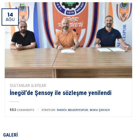
14
AĞU
SULTANLAR & EFELER
İnegöl’de Şensoy ile sözleşme yenilendi
552
COMMENTS
|
ETIKETLER:
İNEGÖL BELEDIYESPOR
,
BORA ŞENSOY
GALERI