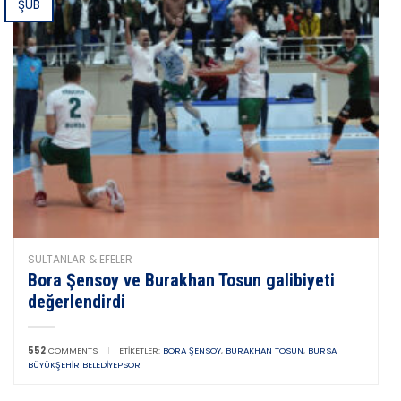
ŞUB
SULTANLAR & EFELER
Bora Şensoy ve Burakhan Tosun galibiyeti
değerlendirdi
552
COMMENTS
|
ETIKETLER:
BORA ŞENSOY
,
BURAKHAN TOSUN
,
BURSA
BÜYÜKŞEHIR BELEDIYEPSOR