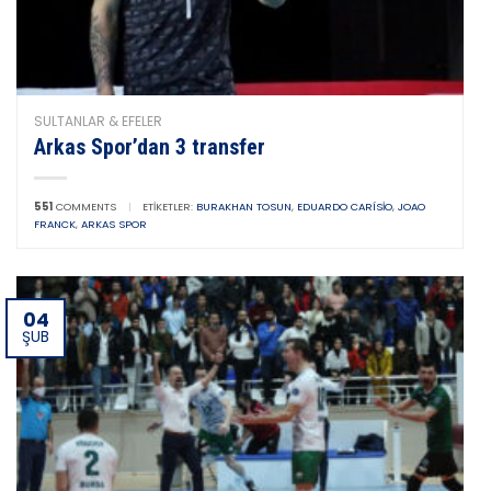
SULTANLAR & EFELER
Arkas Spor’dan 3 transfer
551
COMMENTS
|
ETIKETLER:
BURAKHAN TOSUN
,
EDUARDO CARÍSIO
,
JOAO
FRANCK
,
ARKAS SPOR
04
ŞUB