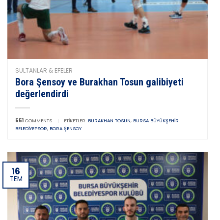
SULTANLAR & EFELER
Bora Şensoy ve Burakhan Tosun galibiyeti
değerlendirdi
551
COMMENTS
|
ETIKETLER:
BURAKHAN TOSUN
,
BURSA BÜYÜKŞEHIR
BELEDIYEPSOR
,
BORA ŞENSOY
16
TEM