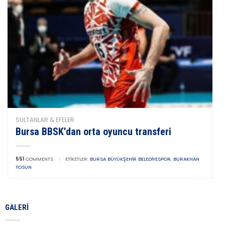
SULTANLAR & EFELER
Bursa BBSK’dan orta oyuncu transferi
551
COMMENTS
|
ETIKETLER:
BURSA BÜYÜKŞEHIR BELEDIYESPOR
,
BURAKHAN
TOSUN
GALERI