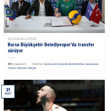
SULTANLAR & EFELER
Bursa Büyükşehir Belediyespor’da transfer
sürüyor
551
COMMENTS
|
ETIKETLER:
BURSA BÜYÜKŞEHIR BELEDIYESPOR
,
BURAKHAN
TOSUN
,
GÖKHAN DINÇER
21
MAY