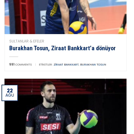
SULTANLAR & EFELER
Burakhan Tosun, Ziraat Bankkart’a dönüyor
551
COMMENTS
|
ETIKETLER:
ZIRAAT BANKKART
,
BURAKHAN TOSUN
22
AĞU