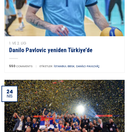
1. VE 2. LIG
Danilo Pavlovic yeniden Türkiye’de
550
COMMENTS
|
ETIKETLER:
İSTANBUL BBSK
,
DANILO PAVLOVIÇ
24
NIS