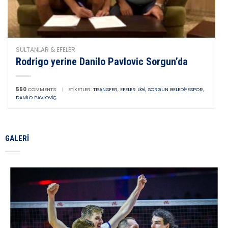
SULTANLAR & EFELER
Rodrigo yerine Danilo Pavlovic Sorgun’da
550
COMMENTS
|
ETIKETLER:
TRANSFER
,
EFELER LIGI
,
SORGUN BELEDIYESPOR
,
DANILO PAVLOVIÇ
GALERI