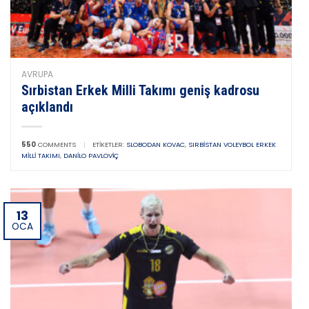
AVRUPA
Sırbistan Erkek Milli Takımı geniş kadrosu
açıklandı
550
COMMENTS
|
ETIKETLER:
SLOBODAN KOVAC
,
SIRBISTAN VOLEYBOL ERKEK
MILLI TAKIMI
,
DANILO PAVLOVIÇ
13
OCA