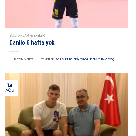
SULTANLAR & EFELER
Danilo 6 hafta yok
550
COMMENTS
|
ETIKETLER:
SORGUN BELEDIYESPOR
,
DANILO PAVLOVIÇ
14
AĞU