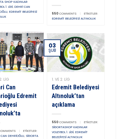
TA SHOP KADINLAR
OL 1. LIGI
,
DEHRI CAN
IOĞLU
,
EDREMIT BELEDIYESI
550
COMMENTS
|
ETIKETLER:
OLUK
EDREMIT BELEDIYESI ALTINOLUK
03
ŞUB
2. LIG
1. VE 2. LIG
ri Can
Edremit Belediyesi
rioğlu Edremit
Altınoluk’tan
ediyesi
açıklama
ınoluk’ta
550
COMMENTS
|
ETIKETLER:
SIGORTASHOP KADINLAR
OMMENTS
|
ETIKETLER:
VOLEYBOL 1. LIGI
,
EDREMIT
 CAN DEHRIOĞLU
,
SIGORTA
BELEDIYESI ALTINOLUK