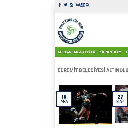
SULTANLAR & EFELER
KUPA VOLEY
1
EDREMIT BELEDIYESI ALTINOL
16
27
ARA
MAY