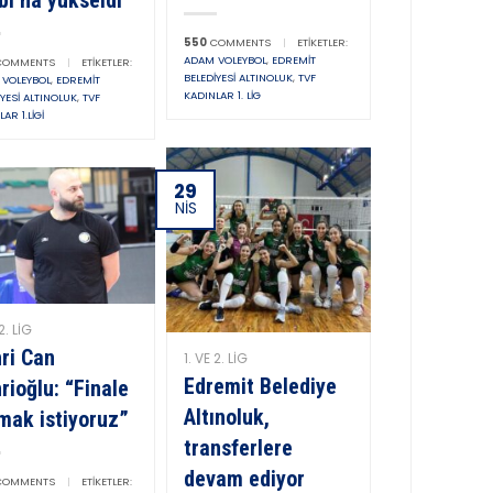
550
COMMENTS
|
ETIKETLER:
ADAM VOLEYBOL
,
EDREMIT
OMMENTS
|
ETIKETLER:
BELEDIYESI ALTINOLUK
,
TVF
VOLEYBOL
,
EDREMIT
KADINLAR 1. LIG
IYESI ALTINOLUK
,
TVF
AR 1.LIGI
29
NIS
2. LIG
ri Can
1. VE 2. LIG
Edremit Belediye
rioğlu: “Finale
Altınoluk,
mak istiyoruz”
transferlere
devam ediyor
OMMENTS
|
ETIKETLER: