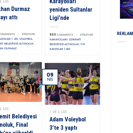
Karayolları
2. LIG
khan Durmaz
yeniden Sultanlar
ayı attı
Ligi’nde
REKLAM
OMMENTS
|
ETIKETLER:
550
COMMENTS
|
ETIKETLER:
DINLAR 1. LIG
,
VOLEYBOL
,
KARAYOLLARI
,
EDREMIT
IT BELEDIYESI ALTINOLUK
,
BELEDIYESI ALTINOLUK
,
TVF
AN DURMAZ
KADINLAR 1.LIGI
09
NIS
2. LIG
1. VE 2. LIG
emit Belediyesi
Adam Voleybol
ınoluk, Final
3’te 3 yaptı
bı’na yükseldi