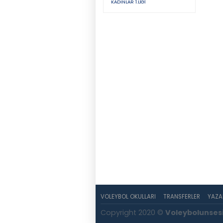
KADINLAR 1.LIGI
VOLEYBOL OKULLARI
TRANSFERLER
YAZA
Copyright 2020 ©
Voleybolunses