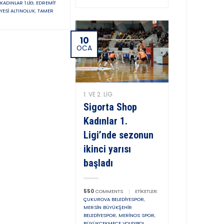
KADINLAR 1.LIG
,
EDREMIT
IYESI ALTINOLUK
,
TAMER
10
OCA
1. VE 2. LIG
Sigorta Shop
Kadınlar 1.
Ligi’nde sezonun
ikinci yarısı
başladı
550
COMMENTS
|
ETIKETLER:
ÇUKUROVA BELEDIYESPOR
,
MERSIN BÜYÜKŞEHIR
BELEDIYESPOR
,
MERINOS SPOR
,
BÜYÜKÇEKMECE VOLEYBOL