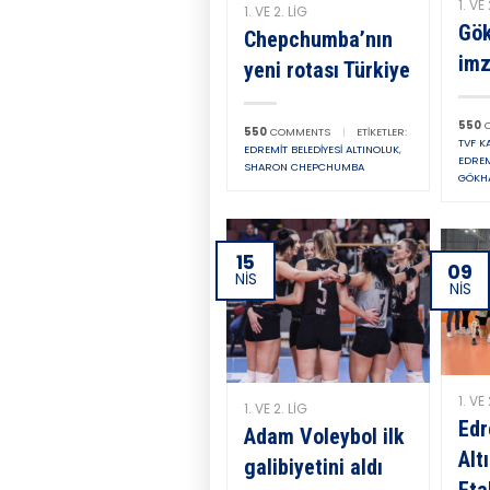
1. VE 
1. VE 2. LIG
Gö
Chepchumba’nın
imz
yeni rotası Türkiye
550
C
550
COMMENTS
|
ETIKETLER:
TVF KA
EDREMIT BELEDIYESI ALTINOLUK
,
EDREM
SHARON CHEPCHUMBA
GÖKH
15
09
NIS
NIS
1. VE 
1. VE 2. LIG
Edr
Adam Voleybol ilk
Alt
galibiyetini aldı
Eta