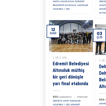
ANETA HAVLICKOVA
,
EDREMIT
SIGOR
BELEDIYESI ALTINOLUK
,
KADINLAR
VOLEYB
VOLEYBOL 1. LIGI
DEHR
ALTIN
12
03
MAR
ŞUB
1. VE 2. LIG
1. VE 
Edremit Belediyesi
Deh
Altınoluk müthiş
Deh
bir geri dönüşle
Bel
yarı final etabında
Alt
550
COMMENTS
|
ETIKETLER:
550
C
SIGORTA SHOP KADINLAR
DEHRI
VOLEYBOL 1. LIGI
,
EDREMIT