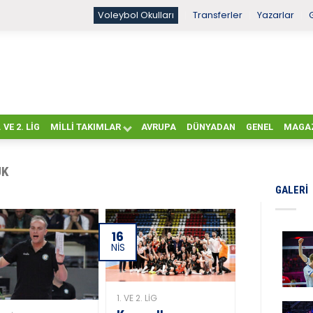
Voleybol Okulları
Transferler
Yazarlar
. VE 2. LIG
MILLI TAKIMLAR
AVRUPA
DÜNYADAN
GENEL
MAGA
UK
GALERI
16
NIS
1. VE 2. LIG