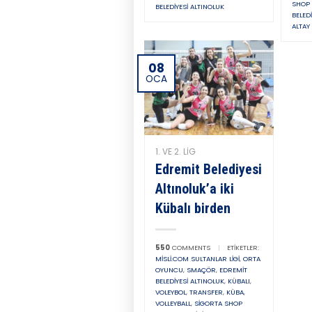
SHOP 
BELEDIYESI ALTINOLUK
BELED
ALTAY
08
OCA
1. VE 2. LIG
Edremit Belediyesi
Altınoluk’a iki
Kübalı birden
550
COMMENTS
|
ETIKETLER:
MISLI.COM SULTANLAR LIGI
,
ORTA
OYUNCU
,
SMAÇÖR
,
EDREMIT
BELEDIYESI ALTINOLUK
,
KÜBALI
,
VOLEYBOL
,
TRANSFER
,
KÜBA
,
VOLLEYBALL
,
SIGORTA SHOP