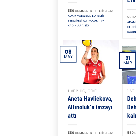
550
COMMENTS
|
ETIKETLER:
ADAM VOLEYBOL
,
EDREMIT
550
C
BELEDIYESI ALTINOLUK
,
TVF
ADAM 
KADINLAR 1. LIG
BELED
KADINL
08
MAY
21
MAR
,
1. VE 2. LIG
GENEL
1. VE 
Aneta Havlickova,
Deh
Altınoluk’a imzayı
Deh
attı
kal
550
COMMENTS
|
ETIKETLER:
550
C