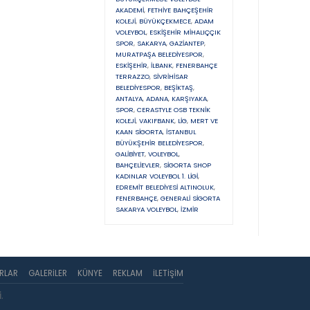
AKADEMI
,
FETHIYE BAHÇEŞEHIR
KOLEJI
,
BÜYÜKÇEKMECE
,
ADAM
VOLEYBOL
,
ESKIŞEHIR MIHALIÇÇIK
SPOR
,
SAKARYA
,
GAZIANTEP
,
MURATPAŞA BELEDIYESPOR
,
ESKIŞEHIR
,
İLBANK
,
FENERBAHÇE
TERRAZZO
,
SIVRIHISAR
BELEDIYESPOR
,
BEŞIKTAŞ
,
ANTALYA
,
ADANA
,
KARŞIYAKA
,
SPOR
,
CERASTYLE OSB TEKNIK
KOLEJI
,
VAKIFBANK
,
LIG
,
MERT VE
KAAN SIGORTA
,
İSTANBUL
BÜYÜKŞEHIR BELEDIYESPOR
,
GALIBIYET
,
VOLEYBOL
,
BAHÇELIEVLER
,
SIGORTA SHOP
KADINLAR VOLEYBOL 1. LIGI
,
EDREMIT BELEDIYESI ALTINOLUK
,
FENERBAHÇE
,
GENERALI SIGORTA
SAKARYA VOLEYBOL
,
İZMIR
RLAR
GALERILER
KÜNYE
REKLAM
İLETIŞIM
i
.