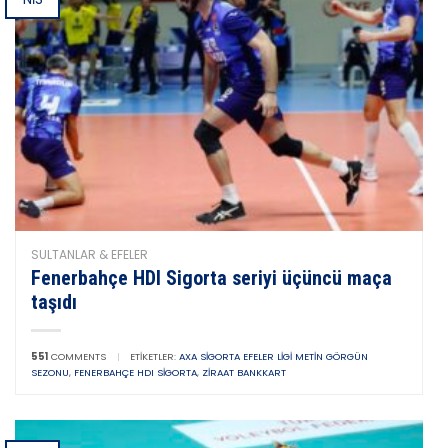
SULTANLAR & EFELER
Fenerbahçe HDI Sigorta seriyi üçüncü maça
taşıdı
551
COMMENTS
|
ETIKETLER:
AXA SIGORTA EFELER LIGI METIN GÖRGÜN
SEZONU
,
FENERBAHÇE HDI SIGORTA
,
ZIRAAT BANKKART