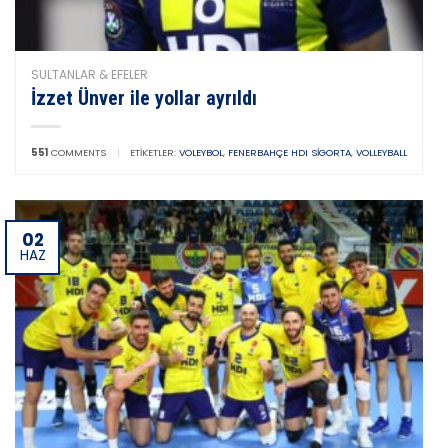
SULTANLAR & EFELER
İzzet Ünver ile yollar ayrıldı
551
COMMENTS
|
ETIKETLER:
VOLEYBOL
,
FENERBAHÇE HDI SIGORTA
,
VOLLEYBALL
02
HAZ