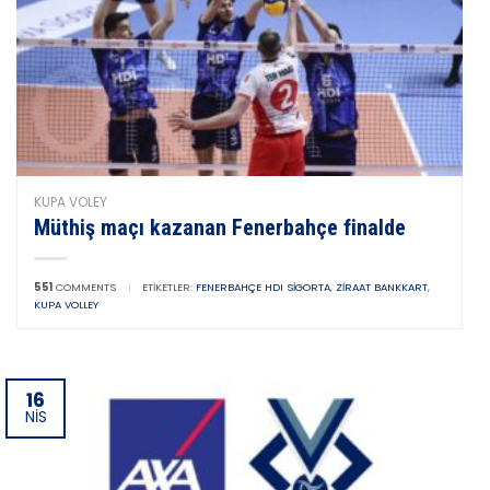
KUPA VOLEY
Müthiş maçı kazanan Fenerbahçe finalde
551
COMMENTS
|
ETIKETLER:
FENERBAHÇE HDI SIGORTA
,
ZIRAAT BANKKART
,
KUPA VOLLEY
16
NIS