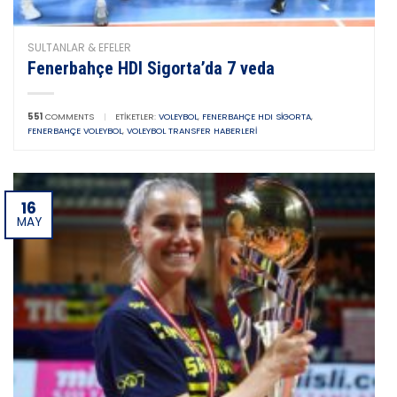
SULTANLAR & EFELER
Fenerbahçe HDI Sigorta’da 7 veda
551
COMMENTS
|
ETIKETLER:
VOLEYBOL
,
FENERBAHÇE HDI SIGORTA
,
FENERBAHÇE VOLEYBOL
,
VOLEYBOL TRANSFER HABERLERI
16
MAY