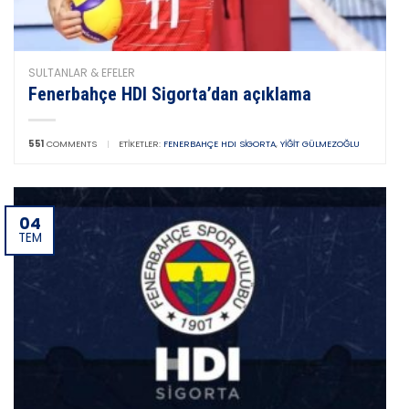
SULTANLAR & EFELER
Fenerbahçe HDI Sigorta’dan açıklama
551
COMMENTS
|
ETIKETLER:
FENERBAHÇE HDI SIGORTA
,
YIĞIT GÜLMEZOĞLU
04
TEM