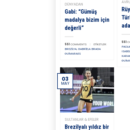
AVR
DÜNYADAN
Rüy
Gabi: “Gümüş
Tür
madalya bizim için
ad
değerli”
551
C
551
COMMENTS
|
ETIKETLER:
PAOL
BREZILYA
,
GABRIELA BRAGA
ISABE
GUIMARAES
KARA
GUIM
03
MAY
SULTANLAR & EFELER
Brezilyalı yıldız bir