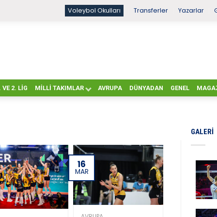
Voleybol Okulları
Transferler
Yazarlar
. VE 2. LIG
MILLI TAKIMLAR
AVRUPA
DÜNYADAN
GENEL
MAGA
GALERI
16
MAR
AVRUPA