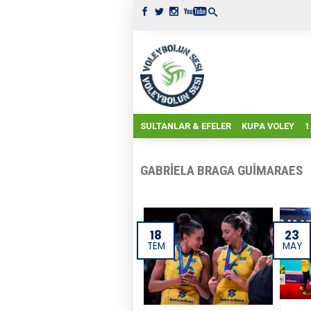
SULTANLAR & EFELER
KUPA VOLEY
1
GABRIELA BRAGA GUIMARAES
18
23
TEM
MAY