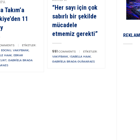
UPA
“Her sayı için çok
a Takım’a
sabırlı bir şekilde
kiye’den 11
mücadele
ay
etmemiz gerekti”
REKLAM
OMMENTS
|
ETIKETLER:
A EGONU
,
VAKIFBANK
,
551
COMMENTS
|
ETIKETLER:
LLE HAAK
,
EBRAR
VAKIFBANK
,
ISABELLA HAAK
,
KURT
,
GABRIELA BRAGA
GABRIELA BRAGA GUIMARAES
ARAES