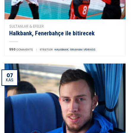
SULTANLAR & EFELER
Halkbank, Fenerbahçe ile bitirecek
550
COMMENTS
|
ETIKETLER:
HALKBANK
,
GRAHAM VIGRASS
07
KAS