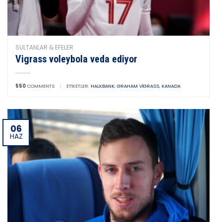
SULTANLAR & EFELER
Vigrass voleybola veda ediyor
550
COMMENTS
|
ETIKETLER:
HALKBANK
,
GRAHAM VIGRASS
,
KANADA
06
HAZ