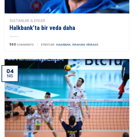
SULTANLAR & EFELER
Halkbank’ta bir veda daha
550
COMMENTS
|
ETIKETLER:
HALKBANK
,
GRAHAM VIGRASS
04
NIS