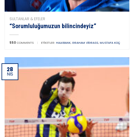
SULTANLAR & EFELER
“Sorumluluğumuzun bilincindeyiz”
550
COMMENTS
|
ETIKETLER:
HALKBANK
,
GRAHAM VIGRASS
,
MUSTAFA KOÇ
28
NIS