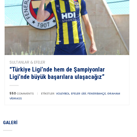
SULTANLAR & EFELER
“Türkiye Ligi’nde hem de Şampiyonlar
Ligi’nde büyük başarılara ulaşacağız”
550
COMMENTS
|
ETIKETLER:
VOLEYBOL
,
EFELER LIGI
,
FENERBAHÇE
,
GRAHAM
VIGRASS
GALERI