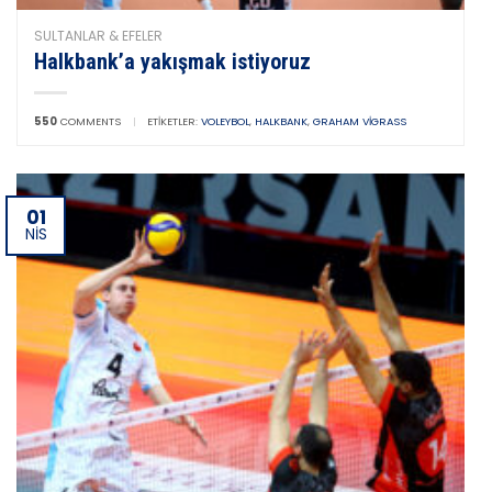
SULTANLAR & EFELER
Halkbank’a yakışmak istiyoruz
550
COMMENTS
|
ETIKETLER:
VOLEYBOL
,
HALKBANK
,
GRAHAM VIGRASS
01
NIS