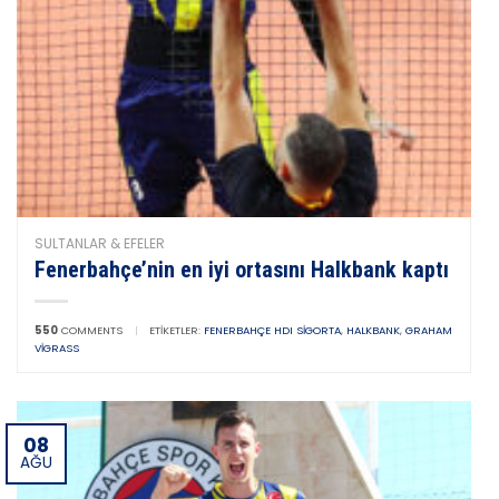
SULTANLAR & EFELER
Fenerbahçe’nin en iyi ortasını Halkbank kaptı
550
COMMENTS
|
ETIKETLER:
FENERBAHÇE HDI SIGORTA
,
HALKBANK
,
GRAHAM
VIGRASS
08
AĞU